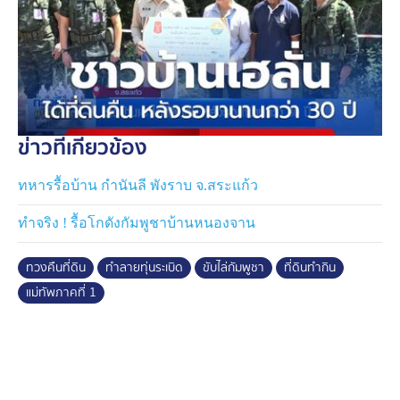
ข่าวที่เกี่ยวข้อง
ทหารรื้อบ้าน กำนันลี พังราบ จ.สระแก้ว
ทำจริง ! รื้อโกดังกัมพูชาบ้านหนองจาน
ทวงคืนที่ดิน
ทำลายทุ่นระเบิด
ขับไล่กัมพูชา
ที่ดินทำกิน
แม่ทัพภาคที่ 1