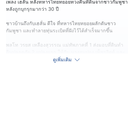
เพลง เฮลั่น หลังทหารไทยทยอยทวงคืนที่ดินจากชาวกัมพูชา
หลังถูกบุกรุกมากว่า 30 ปี
ชาวบ้านถึงกับเฮลั่น ดีใจ ที่ทหารไทยทยอยผลักดันชาว
กัมพูชา และทำลายทุ่นระเบิดที่ฝังไว้ได้สำเร็จมากขึ้น
พลโท วรยส เหลืองสุวรรณ แม่ทัพภาคที่ 1 ส่งมอบที่ดินทำ
กินปลอดภัย 2 แปลงแรก ให้กับ นางสมปอง เพ็ชรจิตต์ และ
นายสมพงษ์ วงชมภู ชาวบ้านหนองหญ้าแก้ว คนละ 14 ไร่
ดูเพิ่มเติม
ทั้ง 2 คน เล่าด้วยความตื้นตันใจ ถึงวันนี้ที่รอคอย ได้ที่ดินทำ
กินกลับคืนมาแล้ว หลังจากนี้อยากให้เร่งทำรั้วกั้นเขตแดน
ให้เรียบร้อย เพื่อป้องกันผู้บุกรุกหวนกลับมา