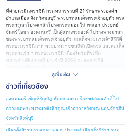
ที่ค่ายนวมินทราชินี กรมทหารราบที่ 21 รักษาพระองค์ฯ
อำเภอเมือง จังหวัดชลบุรี พระบาทสมเด็จพระเจ้าอยู่หัว ทรง
พระกรุณาโปรดเกล้าโปรดกระหม่อมให้ พลเอก ประยุทธ์
จันทร์โอชา องคมนตรี เป็นผู้แทนพระองค์ ไปวางพวงมาลา
ของพระบาทสมเด็จพระเจ้าอยู่หัว, สมเด็จพระนางเจ้าสิริกิติ์
พระบรมราชินีนาถ พระบรมราชชนนีพันปีหลวง และสมเด็จ
พระนางเจ้า ฯ พระบรมราชินี เนื่องในวันที่ระลึก
ทหารผ่านศึกเกาหลี ประจำปี 2568 ณ อนุสาวรีย์
ทหารผ่านศึกเกาหลี
ดูเพิ่มเติม
ทั้งนี้ จากเหตุการณ์ความขัดแย้งระหว่างเกาหลีเหนือและ
ข่าวที่เกี่ยวข้อง
เกาหลีใต้ ประเทศไทยในฐานะสมาชิกองค์การ
สหประชาชาติ ตอบรับการร้องขอขององค์การ
องคมนตรี เชิญหิรัญบัฏ พัดยศ และเครื่องยศสมณศักดิ์ ไป
สหประชาชาติเป็นประเทศแรกในเอเชีย จัดส่งกำลังทหาร
ถวายแด่พระพรหมวชิรธีรคุณ เจ้าอาวาสวัดพระนอนจักรสีห์
ภาคพื้นดินกรมผสมที่ 21 เข้าร่วมสมรภูมิรบกับกองกำลัง
ชาติพันธมิตรในสงครามเกาหลี ในปี 2493 กระทั่งสงคราม
จังหวัดสิงห์บุรี
ยุติลงด้วยการเจรจาในสมรภูมิทหารไทยได้สร้างวีรกรรม
กล้าหาญและเด็ดเดี่ยวไว้หลายครั้ง หลายชาติพันธมิตรต่าง
เลือกตั้งผู้ว่าฯ กรุงเทพ : พล.อ. ประยุทธ์ เลือกตั้งผู้ว่าฯ กทม.-