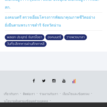
ยกย่องนามทหารไทยว่า "พยัคฆ์น้อย" หมายถึง นักรบร่าง
สก.
เล็ก แต่เต็มไปด้วยเขี้ยวเล็บที่แหลมคม
องคมนตรี ตรวจเยี่ยมโครงการพัฒนาคุณภาพชีวิตอย่าง
เหตุการณ์ในครั้งนั้น ทหารไทยผู้กล้าหาญเสียชีวิต จำนวน
ยั่งยืนตามพระราชดำริ จังหวัดน่าน
136 นาย รัฐบาลจึงได้จัดสร้างอนุสาวรีย์ทหารผ่านศึก
สงครามเกาหลีขึ้น เพื่อรำลึกถึงวีรกรรมของทหารไทยใน
พลเอก ประยุทธ์ จันทร์โอชา
องคมนตรี
วางพวงมาลา
สงครามเกาหลีมาจนถึงปัจจุบัน
วันที่ระลึกทหารผ่านศึกเกาหลี
·
·
·
·
เกี่ยวกับเรา
ติตต่อเรา
ร่วมงานกับเรา
เงื่อนไขและข้อตกลง
·
นโยบายคุ้มครองข้อมูลส่วนบุคคล