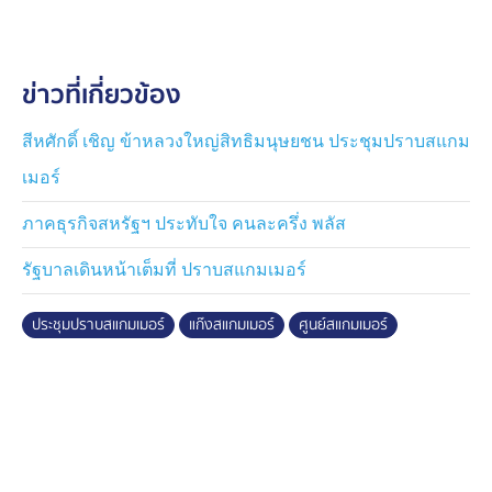
แกมเมอร์หนีตายมาฝั่งไทย ยอดรวมเกินกว่า 1,500 คน และ
มีรายงานว่าบางส่วนกำลังไปยังกัมพูชา
ข่าวที่เกี่ยวข้อง
อีกความเคลื่อนไหวสำคัญ เมื่อวาน ตัวแทนมูลนิธิกระจกเงา
ได้นำข้อมูลของบุคคลสูญหาย 119 คน ซึ่งมีทั้งเด็ก, สตรี
และคนชราไปยื่นให้ "คณะกรรมการปราบแก๊งคอล
สีหศักดิ์ เชิญ ข้าหลวงใหญ่สิทธิมนุษยชน ประชุมปราบสแกม
เซนเตอร์" ของสำนักงานตำรวจแห่งชาติตรวจสอบ โดยเชื่อ
เมอร์
ว่าเป็นเหยื่อที่ถูกหลอกไปทำงานแก๊งสแกมเมอร์
ภาคธุรกิจสหรัฐฯ ประทับใจ คนละครึ่ง พลัส
โดยแผนประทุษกรรมจะคล้าย ๆ กับหลายคนที่ขอความช่วย
รัฐบาลเดินหน้าเต็มที่ ปราบสแกมเมอร์
เหลือกับศูนย์ประสานช่วยเหลือคนไทยในต่างแดน
ประชุมปราบสแกมเมอร์
แก๊งสแกมเมอร์
ศูนย์สแกมเมอร์
เริ่มจากการไปเจอโฆษณาสมัครงานในโซเชียลฯ เสนอราย
ได้ดี เมื่อหลงกลติดต่อไปจะถูกหลอกไปเปิดบัญชีธนาคาร
แล้วนัดหมายพาตัวไปอำเภออรัญประเทศ จังหวัดสระแก้ว
ก่อนถูกหลอกข้ามไปกัมพูชา ซึ่งส่วนใหญ่เป็นคนตกงาน
หรือมีปัญหาพัฒนาการทางสมอง