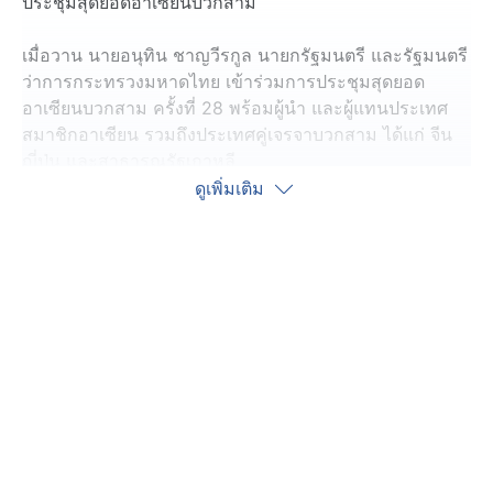
ประชุมสุดยอดอาเซียนบวกสาม
เมื่อวาน นายอนุทิน ชาญวีรกูล นายกรัฐมนตรี และรัฐมนตรี
ว่าการกระทรวงมหาดไทย เข้าร่วมการประชุมสุดยอด
อาเซียนบวกสาม ครั้งที่ 28 พร้อมผู้นำ และผู้แทนประเทศ
สมาชิกอาเซียน รวมถึงประเทศคู่เจรจาบวกสาม ได้แก่ จีน
ญี่ปุ่น และสาธารณรัฐเกาหลี
ดูเพิ่มเติม
โดย "นายกฯอนุทิน" เน้นย้ำเสริมสร้างความร่วมมือให้เข้ม
แข็ง และเท่าทัน ซึ่งไม่เพียงเสนอความมั่นคงทางการเงิน
และความมั่นคงทางดิจิทัล
นอกจากนี้ไทยยังเสนอตัว เป็นเจ้าภาพประชุมปราบปราม
อาชญากรรมไซเบอร์ โดยไม่เพียงแค่ในกลุ่มประเทศ
อาเซียน แต่ยังเดินหน้าจับมือกับจีน, ญี่ปุ่น และเกาหลีใต้ เพื่อ
แก้ไขปัญหา
ขณะที่ภาพรวมการปราบปรามสแกมเมอร์ของไทย ยัง
ดำเนินอย่างต่อเนื่อง หลัง "เคเคปาร์ก" ถูกโจมตีจนทำให้ส