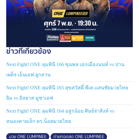
ข่าวที่เกี่ยวข้อง
Next Fight! ONE ลุมพินี 166 ขุนพล เอกเมืองนนท์ vs ปาน
เผด็จ เอ็นเอฟ.ลูกสวน
Next Fight! ONE ลุมพินี 165 สุขสวัสดิ์ พีเค.แสนชัยมวยไทย
ยิม vs อิลยาส มูซาเอฟ
Next Fight! ONE ลุมพินี 164 อสูรน้อย ศิษย์จ่าสิงห์ vs
หนองคายเล็ก ดร.น็อตมวยไทย
มวย ONE LUMPINEE
ถ่ายทอดสด ONE LUMPINEE