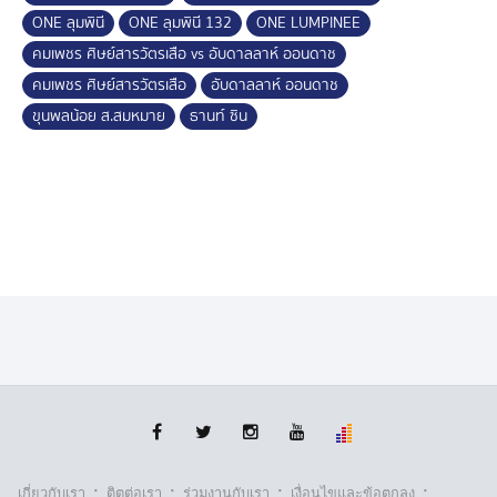
ONE ลุมพินี
ONE ลุมพินี 132
ONE LUMPINEE
คมเพชร ศิษย์สารวัตรเสือ vs อับดาลลาห์ ออนดาช
คมเพชร ศิษย์สารวัตรเสือ
อับดาลลาห์ ออนดาช
ขุนพลน้อย ส.สมหมาย
ธานท์ ซิน
·
·
·
·
เกี่ยวกับเรา
ติตต่อเรา
ร่วมงานกับเรา
เงื่อนไขและข้อตกลง