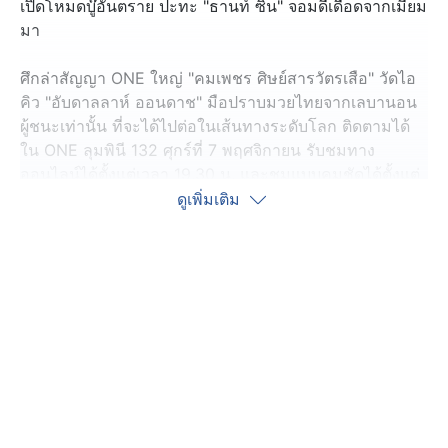
เปิดโหมดบู๊อันตราย ปะทะ "ธานท์ ซิน" จอมดีเดือดจากเมียม
มา
ศึกล่าสัญญา ONE ใหญ่ "คมเพชร ศิษย์สารวัตรเสือ" วัดไอ
คิว "อับดาลลาห์ ออนดาช" มือปราบมวยไทยจากเลบานอน
ผู้ชนะเท่านั้น ที่จะได้ไปต่อในเส้นทางระดับโลก ติดตามได้
ใน ONE ลุมพินี 132 ศุกร์ที่ 7 พฤศจิกายน รับชมทาง
ออนไลน์ได้ตั้งแต่เวลา 19.30 น. และชมแบบคมชัดได้ตั้งแต่
เวลา 20.30 น. เป็นต้นไป ทางช่อง 7HD
ดูเพิ่มเติม
รับชม LIVE สดผ่านโซเชียลมีเดีย ได้ตั้งแต่เวลา 19.30 น. ทั้ง
2 ช่องทาง
- Facebook Ch7HD :
https://www.facebook.com/Ch7HD
- YouTube Ch7HD :
https://bit.ly/youtubech7hd
ติดตาม ONE Championship และ ONE ลุมพินี ได้ที่ :
https://www.ch7.com/one-championship