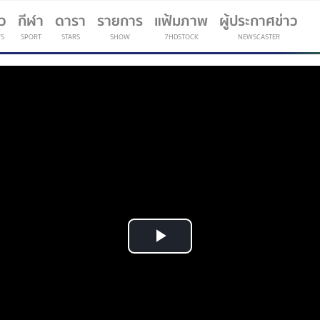
าว
กีฬา
ดารา
รายการ
แฟ้มภาพ
ผู้ประกาศข่าว
S
SPORT
STARS
SHOW
7HDSTOCK
NEWSCASTER
(current)
Play
Video