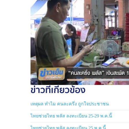
และยังพบว่า กลุ่ม Gen Y และ Gen X พอใจโค
โน้มใช้จ่ายในระบบเศรษฐกิจจริงน้อยกว่า จึงม
และประชาชนเกินครึ่งต้องการให้ทำโครงการนี้
ข่าวที่เกี่ยวข้อง
เหตุผล ทำไม คนละครึ่ง ถูกใจประชาชน
ไทยช่วยไทย พลัส ลงทะเบียน 25-29 พ.ค.นี้
ไทยช่วยไทย พลัส ลงทะเบียน 25 พ.ค.นี้