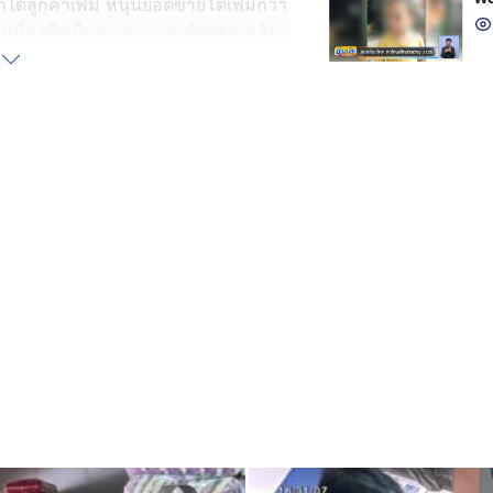
ก็ได้ลูกค้าเพิ่ม หนุนยอดขายโตเพิ่มกว่า
ื้นที่ธงฟ้าเยียวยาและกระตุ้นเศรษฐกิจ
่ช่วยเหลือพิเศษใน 7 จังหวัด ที่ได้รับ
-กัมพูชา ปรากฏกลุ่มเปราะบางไป
รดำรงชีวิต ซึ่งสินค้าทั้งหมดลดราคา
สริมเพิ่มมูลค่าสินค้าชายแดน
ินค้า 7-10 % อ้างเป็นค่าภาษีที่ร้าน
ตอนนี้เจ้าหน้าที่กระทรวงการคลัง และ
จริง
ตือนให้ร้านค้าเหล่านั้นหยุด
ะนำข้ออ้างเรื่องภาษีมาฉวยขึ้น
าระภาษีเพิ่มขึ้นจากโครงการคนละครึ่ง
ได้ส่งให้กรมสรรพากรด้วย
านสำนักวิจัยซูเปอร์โพล พบว่า
งสุด สะท้อนถึงความรู้สึกเชิงบวกว่า
และการหมุนเวียนเศรษฐกิจจริง