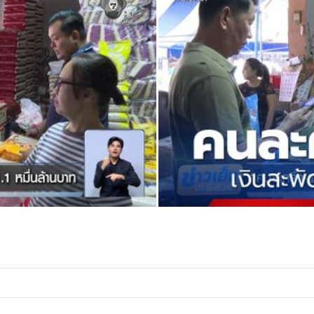
รงการนี้ ขณะที่กลุ่ม Gen Z มีแนว
ีระดับความพึงพอใจที่ต่ำลงเล็กน้อย
ต่อเนื่อง