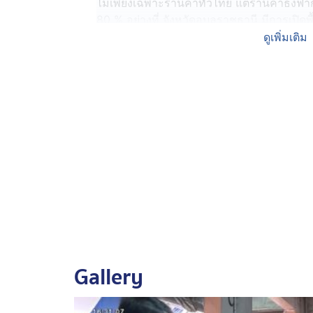
ไม่เพียงเฉพาะร้านค้าทั่วไทย แต่ร้านค้าธงฟ้า
80 % อย่างที่ จังหวัดอุบลราชธานี มีการเปิดพ
ชายแดน จังหวัดอุบลราชธานี ซึ่งจัดเฉพาะพื้นที
ดูเพิ่มเติม
ผลกระทบโดยตรงจากความขัดแย้งชายแดนไทย
ต่อคิวกันยาวเหยียด รอซื้อสินค้าจำเป็นต่อกา
สูงสุด 60 % ช่วยลดภาระค่าครองชีพ และส่งเ
ส่วนประเด็นร้านค้าท้องถิ่นถือโอกาสขึ้นราคาส
อาจจะต้องเสียในอนาคต ถือว่ามีความผิด ซึ่ง
กระทรวงพาณิชย์ อยู่ระหว่างตรวจสอบข้อเท็จ
ซึ่ง นายลวรณ แสงสนิท ปลัดกระทรวงการคลัง เ
พฤติกรรม และอย่าฉวยโอกาสขึ้นราคา เพราะจ
ราคาสินค้าไม่ได้ เนื่องจากร้านค้าไม่ได้มีภ
อีกทั้งข้อมูลคนละครึ่งรัฐจะมีการเก็บไว้ ไม่
Gallery
ขณะที่ ผลสำรวจความพึงพอใจของประชาชน ผ่
ประชาชนส่วนใหญ่ 69.5 % อยู่ในกลุ่ม พอใจสู
มาตรการนี้มีประโยชน์ต่อการจับจ่ายใช้สอย