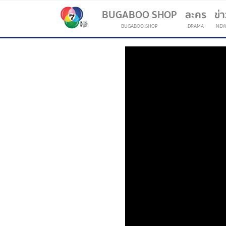
BUGABOO SHOP
ละคร
ข่
BUGABOO SHOP
DRAMA
NEW