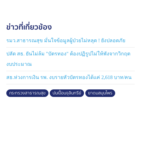
นี้ ไม่เกี่ยวข้องกับการทำลายคู่แข่งทางธุรกิจ หรือ
อุตสาหกรรมสมุนไพร กระบวนการทำงานดำเนินการอย่าง
ถูกต้อง และเป็นธรรม
ข่าวที่เกี่ยวข้อง
ด้านเภสัชกรหญิงสุภัทรา บุญเสริม เลขาธิการ อย. เผยว่า
ล็อตสินค้าที่ตรวจพบการปนเปื้อนเชื้อจุลินทรีย์ได้ถูกเรียกเก็บ
รมว.สาธารณสุข มั่นใจข้อมูลผู้ป่วยไม่หลุด ! ยังปลอดภัย
คืนทั้งหมดแล้ว ส่วนผู้ประกอบการยังได้รับอนุญาตตาม
ปลัด สธ. ยันไม่ล้ม "บัตรทอง" ต้องปฏิรูปไม่ให้พังจากวิกฤต
กฎหมายในการผลิต และยังไม่เพิกถอนใบอนุญาต
งบประมาณ
ส่วนสินค้าล็อตที่มีปัญหาอีกกว่า 2 ล้านกระปุก ได้ถูกยึดมา
สธ.ห่วงการเงิน รพ. งบรายหัวบัตรทองได้แค่ 2,618 บาท/คน
เพื่อตรวจสอบเพิ่มเติมเป็นสินค้าที่พบในสถานที่ผลิตที่ไม่ได้
รับอนุญาต จึงอายัดไว้ในคดี และไม่สามารถนำออก
กระทรวงสาธารณสุข
ปนเปื้อนจุลินทรีย์
ยาดมสมุนไพร
จำหน่ายได้
ด้านนายธีระพงศ์ ระบือธรรม เจ้าของยาดมสมุนไพรยี่ห้อดัง
ขอน้อมรับ ผิด ยอมรับว่าสิ่งที่เกิดขึ้น เกิดจากข้อบกพร่องใน
บางขั้นตอน เมื่อได้รับคำเตือนจากกระทรวงสาธารณสุข
และ อย. ตนยินดีปรับปรุง และทำตามคำแนะนำทั้งหมด
พร้อมขอโทษต่อสังคม และผู้บริโภคที่ได้รับผลกระทบ หลัง