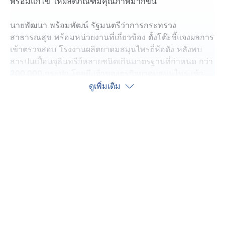
พร้อมแก้ไข ให้ผลิตภัณฑ์มีคุณภาพมากขึ้น
นายพัฒนา พร้อมพัฒน์ รัฐมนตรีว่าการกระทรวง
สาธารณสุข พร้อมหน่วยงานที่เกี่ยวข้อง ตั้งโต๊ะชี้แจงผลการ
เข้าตรวจสอบ โรงงานผลิตยาดมสมุนไพรยี่ห้อดัง หลังพบ
สารปนเปื้อนจุลินทรีย์หลายชนิดเกินมาตรฐานที่กำหนด กว่า
200,000 กระปุก โดยมี เจ้าของธุรกิจยาดมสมุนไพร เข้า
ร่วมรับฟังข้อชี้แจงในครั้งนี้
ดูเพิ่มเติม
ทางกระทรวงสาธารณสุข ได้รับความร่วมมือจากผู้ประกอบ
การเป็นอย่างดี โดยเมื่อสัปดาห์ที่ผ่านมา เจ้าหน้าที่จาก
สำนักงานคณะกรรมการอาหารและยา หรือ อย. ได้เข้าเก็บ
ตัวอย่างยาดมสมุนไพรกว่า 10 ยี่ห้อ รวม 40 รายการ ผล
การตรวจสอบพบว่า มี 3 ยี่ห้อ ตรวจพบเชื้อจุลินทรีย์เกินค่า
มาตรฐาน โดยผู้ประกอบทั้ง 3 เจ้า ได้รับฟังคำแนะนำจาก
เจ้าหน้าที่ พร้อมแก้ไขปรับปรุง และเรียกคืนสินค้า
กระบวนการตรวจสอบทั้งหมดเป็นไปตามกฎหมาย เพื่อ
ความปลอดภัยของผู้บริโภค และยืนยันว่า การตรวจสอบครั้ง