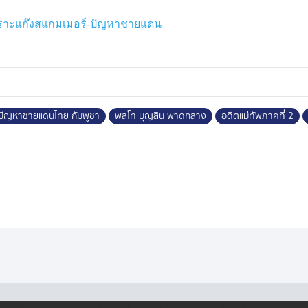
บความตึงเครียด จนกลายเป็นฟางเส้น
ัดสินใจ ครั้งสำคัญที่สุดในชีวิต
็นเพราะแก๊งสแกมเมอร์-ปัญหาชายแดน
ปัญหาชายแดนไทย กัมพูชา
พลโท บุญสิน พาดกลาง
อดีตแม่ทัพภาคที่ 2