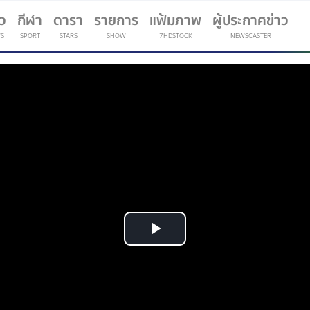
าว
กีฬา
ดารา
รายการ
แฟ้มภาพ
ผู้ประกาศข่าว
S
SPORT
STARS
SHOW
7HDSTOCK
NEWSCASTER
(current)
Play
Video