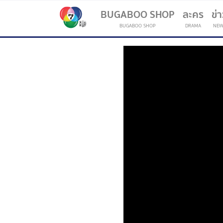
BUGABOO SHOP
ละคร
ข่
BUGABOO SHOP
DRAMA
NEW