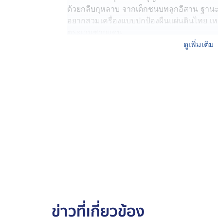
ด้วยกลีบกุหลาบ จากเด็กชนบทลูกอีสาน ฐานะทางบ
อยากสวมเครื่องแบบปกป้องผืนแผ่นดินไทย เหม
ตระเวนชายแดน
ดูเพิ่มเติม
ด้วยความมุ่งมั่นพากเพียร จึงเข้าเรียนต่อที
โรงเรียนนายร้อย จปร. รุ่นที่ 37 ก่อนก้าวเข้าสู
ตำแหน่งสูงสุดในฐานะแม่ทัพภาคที่ 2 คุมก
เหตุการณ์ปะทะชายแดนไทย-กัมพูชา
โชคชะตาฟ้าลิขิตให้เข้ามารับภารกิจใหญ่ห
ตึงเครียด ตั้งแต่เหตุการณ์เผาศาลาตรีมุข ท
ทหารไทยเหยียบทุ่นระเบิดบาดเจ็บ แม่ทัพเลือ
เยี่ยมกำลังพล สร้างขวัญกำลังใจให้กับผู้ใต้บ
ด้วยบุคลิกอ่อนโยน เข้าถึงง่าย กลายเป็นขวั
แต่กับฝ่ายตรงข้ามกลับมีท่าทีดุดัน แข็งกร้า
ภาพจำ ทำให้คนรู้จักบทบาทแม่ทัพกุ้งมากขึ้น
ข่าวที่เกี่ยวข้อง