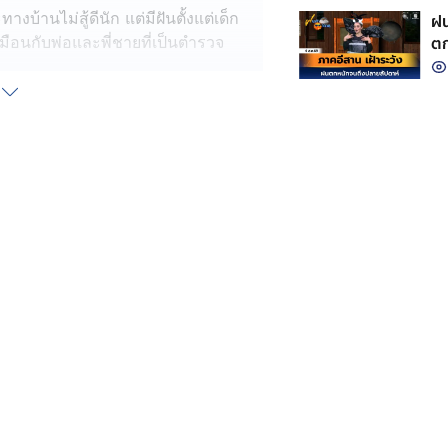
้านไม่สู้ดีนัก แต่มีฝันตั้งแต่เด็ก
ฝน
ตก
ือนกับพ่อและพี่ชายที่เป็นตำรวจ
่โรงเรียนเตรียมทหาร และสอบติด
่เส้นทางทหารอาชีพเต็มตัว ไต่เต้าขึ้นสู่
ำลังภาคอีสาน และมีบทบาทสำคัญช่วง
ลวง เมื่อสถานการณ์ชายแดนทวีความ
หารกัมพูชาแอบเข้ามาขุดคูเลต
ดอีสานในขณะนั้น ขยันลงพื้นที่ตรวจ
ังคับบัญชา และชาวบ้านชายแดนถี่ขึ้น
ญใจพี่น้องประชาชน
ว ยืนหยัดปกป้องอธิปไตย จนกลายเป็น