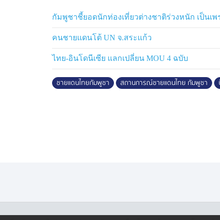
เมื่อสถานการณ์ชายแดนไทย-กัมพูชา ยกระดั
สุดท้าย บีบคั้นให้ แม่ทัพภาคที่ 2 ในขณะนั้น ต
กัมพูชาชี้ยอดนักท่องเที่ยวต่างชาติร่วงหนัก เป
คนชายแดนโต้ UN จ.สระแก้ว
ไทย-อินโดนีเซีย แลกเปลี่ยน MOU 4 ฉบับ
ชายแดนไทยกัมพูชา
สถานการณ์ชายแดนไทย กัมพูชา