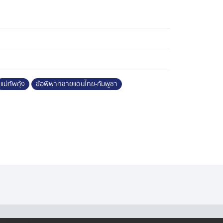
แม่ทัพกุ้ง
ข้อพิพาทชายแดนไทย-กัมพูชา