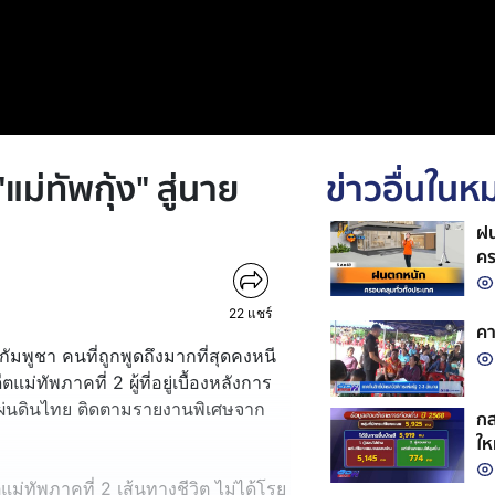
แม่ทัพกุ้ง" สู่นาย
ข่าวอื่นใน
ฝน
คร
22
แชร์
คา
มพูชา คนที่ถูกพูดถึงมากที่สุดคงหนี
ม่ทัพภาคที่ 2 ผู้ที่อยู่เบื้องหลังการ
แผ่นดินไทย ติดตามรายงานพิเศษจาก
กส
ให
ม่ทัพภาคที่ 2 เส้นทางชีวิต ไม่ได้โรย