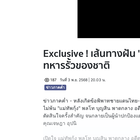
Exclusive ! เส้นทางฝัน "
ทหารรั้วของชาติ
187
วันที่ 3 พ.ย. 2568 | 20.03 น.
ข่าวภาคค่ำ
ข่าวภาคค่ำ - หลังเกิดข้อพิพาทชายแดนไทย-กั
ไม่พ้น "แม่ทัพกุ้ง" พลโท บุญสิน พาดกลาง อดีตแ
ตัดสินใจครั้งสำคัญ จนกลายเป็นผู้นำปกป้อง
คุณเจษฎา อุปนิ
เปิดใจ แม่ทัพกุ้ง พลโท บุญสิน พาดกลาง อดีตแ