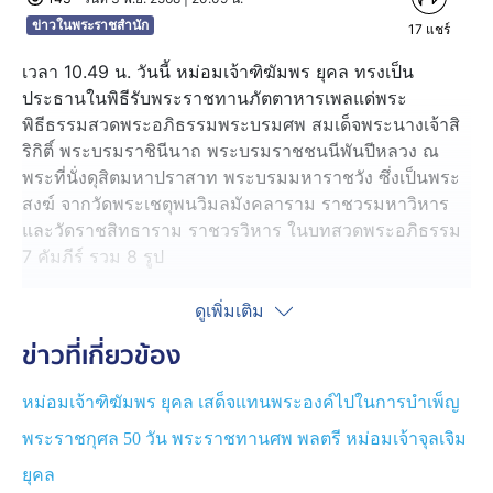
ข่าวในพระราชสำนัก
17
แชร์
เวลา 10.49 น. วันนี้ หม่อมเจ้าฑิฆัมพร ยุคล ทรงเป็น
ประธานในพิธีรับพระราชทานภัตตาหารเพลแด่พระ
พิธีธรรมสวดพระอภิธรรมพระบรมศพ สมเด็จพระนางเจ้าสิ
ริกิติ์ พระบรมราชินีนาถ พระบรมราชชนนีพันปีหลวง ณ
พระที่นั่งดุสิตมหาปราสาท พระบรมมหาราชวัง ซึ่งเป็นพระ
สงฆ์ จากวัดพระเชตุพนวิมลมังคลาราม ราชวรมหาวิหาร
และวัดราชสิทธาราม ราชวรวิหาร ในบทสวดพระอภิธรรม
7 คัมภีร์ รวม 8 รูป
ทั้งนี้ พระบาทสมเด็จพระเจ้าอยู่หัว ทรงพระกรุณาโปรดเกล้า
ดูเพิ่มเติม
โปรดกระหม่อมให้ สมาชิกในราชสกุล และราชินิกุล เฝ้าทูล
ข่าวที่เกี่ยวข้อง
ละอองธุลีพระบาท ในการพระราชพิธีทรงบำเพ็ญพระราช
กุศลถวายพระบรมศพ สมเด็จพระนางเจ้าสิริกิติ์พระบรม
หม่อมเจ้าฑิฆัมพร ยุคล เสด็จแทนพระองค์ไปในการบำเพ็ญ
ราชินีนาถ พระบรมราชชนนีพันปีหลวง ผลัดเปลี่ยนตามช่วง
พระราชกุศล 50 วัน พระราชทานศพ พลตรี หม่อมเจ้าจุลเจิม
เวลา โดยเวลา 10.00-11.30 น. เป็นราชสกุล ในพระบาท
สมเด็จพระพุทธเลิศหล้านภาลัย ได้แก่ ราชสกุลสนิทวงษ์, นิล
ยุคล