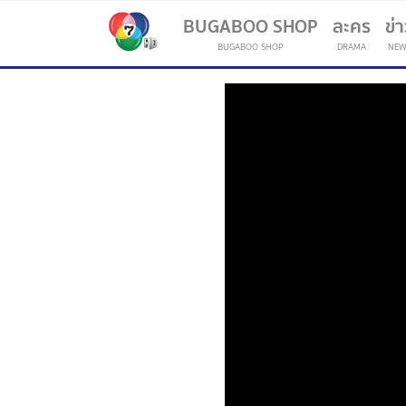
BUGABOO SHOP
ละคร
ข่
BUGABOO SHOP
DRAMA
NEW