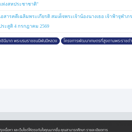
ส์แห่งสหประชาชาติ"
ารคดีเฉลิมพระเกียรติ สมเด็จพระเจ้าน้องนางเธอ เจ้าฟ้าจุฬาภ
ประสูติ 4 กรกฎาคม 2569
มราชินีนาถ พระบรมราชชนนีพันปีหลวง
โครงการพัฒนาเกษตรที่สูงตามพระราชดำ
·
·
ครองข้อมูลส่วนบุคคล
นโยบายคุ้มครองข้อมูลส่วนบุคคล (ออนไลน์)
นโยบายคุ
ปรับปรุงเนื้อหา และเว็บไซต์ให้ตรงกับใจคุณมากขึ้น คุณสามารถศึกษา รายละเอียดการ