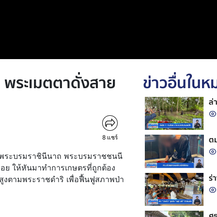
ฯ พระเมตตาดั่งสาย
ข่าวอื่นใน
ล่
8
แชร์
ตม
ิติ์ พระบรมราชินีนาถ พระบรมราชชนนี
ลอย ให้หันมาทำการเกษตรที่ถูกต้อง
ร่
งตามพระราชดำริ เพื่อฟื้นฟูสภาพป่า
ศธ