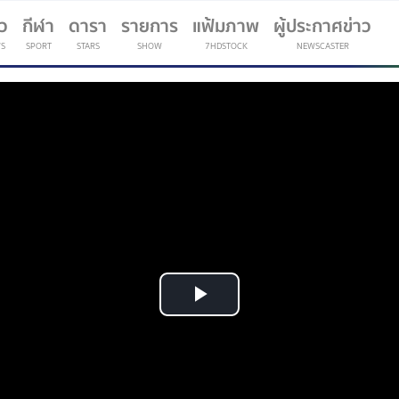
าว
กีฬา
ดารา
รายการ
แฟ้มภาพ
ผู้ประกาศข่าว
S
SPORT
STARS
SHOW
7HDSTOCK
NEWSCASTER
(current)
Play
Video