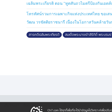
เฉลิมพระเกียรติ ตอน "ทูตสันถวไมตรีป้องกันเอด
โทรทัศน์รวมการเฉพาะกิจแห่งประเทศไทย ขอเสนอส
วัฒน วรขัตติยราชนารี เนื่องในโอกาสวันคล้ายวัน
สารคดีเฉลิมพระเกียรติ
สมเด็จพระนางเจ้าสิริกิติ์ พระบร
·
·
·
·
เกี่ยวกับเรา
ติตต่อเรา
ร่วมงานกับเรา
เงื่อนไขและข้อตกลง
นโยบายคุ้ม
Ch7.com ใช้คุกกี้เพื่อที่จะได้นำข้อมูลไปวิเคราะห์เพื่อ