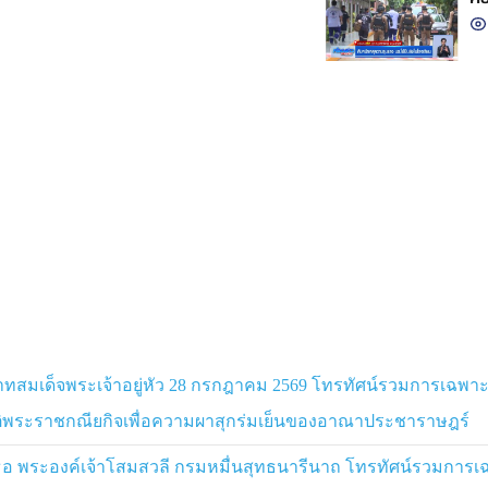
สมเด็จพระเจ้าอยู่หัว 28 กรกฎาคม 2569 โทรทัศน์รวมการเฉพา
ัติพระราชกณียกิจเพื่อความผาสุกร่มเย็นของอาณาประชาราษฎร์
ศ์เธอ พระองค์เจ้าโสมสวลี กรมหมื่นสุทธนารีนาถ โทรทัศน์รวมกา