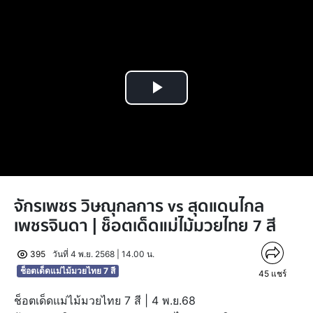
Play
Video
จักรเพชร วิษณุกลการ vs สุดแดนไกล
เพชรจินดา | ช็อตเด็ดแม่ไม้มวยไทย 7 สี
395
วันที่ 4 พ.ย. 2568 | 14.00 น.
ช็อตเด็ดแม่ไม้มวยไทย 7 สี
45
แชร์
ช็อตเด็ดแม่ไม้มวยไทย 7 สี | 4 พ.ย.68