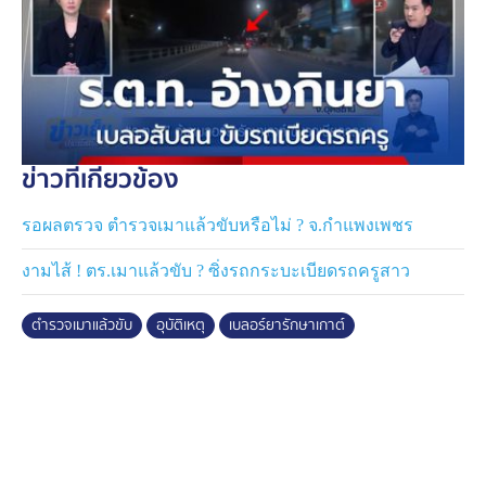
ข่าวที่เกี่ยวข้อง
รอผลตรวจ ตำรวจเมาแล้วขับหรือไม่ ? จ.กำแพงเพชร
งามไส้ ! ตร.เมาแล้วขับ ? ซิ่งรถกระบะเบียดรถครูสาว
ตำรวจเมาแล้วขับ
อุบัติเหตุ
เบลอร์ยารักษาเกาต์