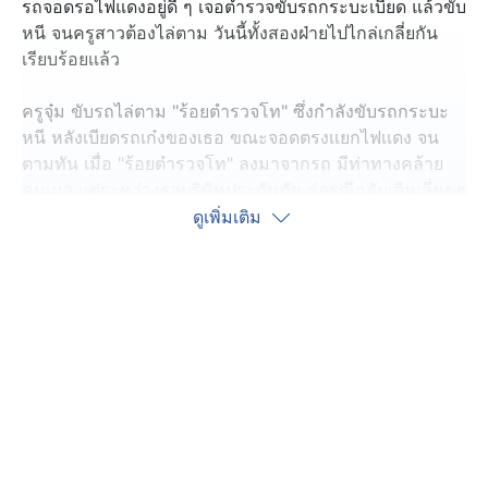
รถจอดรอไฟแดงอยู่ดี ๆ เจอตำรวจขับรถกระบะเบียด แล้วขับ
หนี จนครูสาวต้องไล่ตาม วันนี้ทั้งสองฝ่ายไปไกล่เกลี่ยกัน
เรียบร้อยเเล้ว
ครูจุ๋ม ขับรถไล่ตาม "ร้อยตำรวจโท" ซึ่งกำลังขับรถกระบะ
หนี หลังเบียดรถเก๋งของเธอ ขณะจอดตรงเเยกไฟเเดง จน
ตามทัน เมื่อ "ร้อยตำรวจโท" ลงมาจากรถ มีท่าทางคล้าย
คนเมา เเต่ระหว่างรอบริษัทประกันภัย คู่กรณีกลับเดินเลี่ยง ๆ
ขึ้นรถ ขับหนีไปหน้าตาเฉย ครูจุ๋ม จึงเเจ้งความไว้ที่
ดูเพิ่มเติม
สภ.หนองหาน จังหวัดอุดรธานี
ล่าสุด 14.00 น. ของวันนี้ ทั้งสองฝ่ายมาไกล่เกลี่ยกันที่
สภ.หนองหาน
โดยร้อยตำรวจโท ยืนยันว่า ไม่ได้เมาสุรา แต่กินยาโรคเก๊าท์
จึงเกิดอาการเบลอสับสน พร้อมขอโทษครูจุ๋มและแฟนหนุ่ม
อ้างว่าเกิดอาการตกใจ จึงกลับไปตั้งหลักก่อน และรับปากจะ
ระมัดระวังการขับขี่ โดยเฉพาะหลังจากกินยา