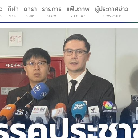
าว
กีฬา
ดารา
รายการ
แฟ้มภาพ
ผู้ประกาศข่าว
S
SPORT
STARS
SHOW
7HDSTOCK
NEWSCASTER
(current)