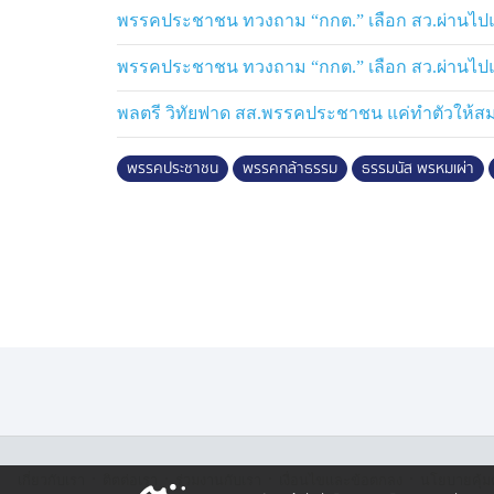
ตรวจสอบเรา ดังนั้นเราไม่มีความกังวลในเรื่องน
พรรคประชาชน ทวงถาม “กกต.” เลือก สว.ผ่านไปแล้ว 
นายรังสิมันต์ ตั้งข้อสังเกตว่า วันนี้มีความพย
พรรคประชาชน ทวงถาม “กกต.” เลือก สว.ผ่านไปแล้ว 
แกมเมอร์เป็นเรื่องเฉพาะตัว เป็นเรื่องผลป
พลตรี วิทัยฟาด สส.พรรคประชาชน แค่ทำตัวให้สมค
เมือง และยืนยันว่าส่วนตัวไม่ได้มีความโกรธ
นายกรัฐมนตรีแล้วรัฐมนตรีว่าการกระทรวงเ
พรรคประชาชน
พรรคกล้าธรรม
ธรรมนัส พรหมเผ่า
ไม่เคยโกรธเกลียดนายชนนพัฒฐ์ นาคสั้ว สส.
รู้จักนายเบน สมิธ หรือ นาย ยิม เลียกเป็นกา
ตนเองทำให้ได้รับภาระทั้งคดีความ หรือบางค
ชีวิต และยืนยันว่าการทำทั้งหมดไม่ได้เงินอะไร
เรื่องผลประโยชน์ของชาติ เมื่อมาอยู่ตรงนี้ก็ต
ไม่รู้จะยืนอยู่จุดนี้ได้นานแค่ไหน และเน้นย้ำ
หรือ อริราชศัตรู ในราชอาณาจักรไทยที่ใหญ่ที่สุ
จะยึดประเทศไทย หากไม่เข้าใจในเรื่องนี้และน
เรื่องการตีกันของคนไม่กี่คน มองว่าประเทศ
”วันนี้เราต้องตระหนักว่าทุนสีเทากำลังยึดปร
แค่กรุงเทพ ในแต่ละจังหวัดจะเห็นร่องรอยของทุ
·
·
·
·
เกี่ยวกับเรา
ติตต่อเรา
ร่วมงานกับเรา
เงื่อนไขและข้อตกลง
นโยบายคุ้ม