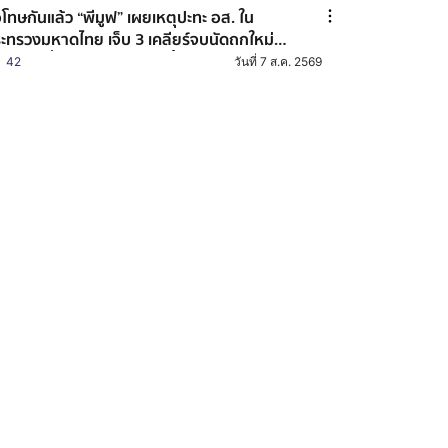
โทษกันแล้ว “พีมูฟ” เผยเหตุปะทะ อส. ใน
ะทรวงมหาดไทย เจ็บ 3 เคลียร์จบนัดถกใหม่
้ปัญหาที่ดินคนจน 19 ส.ค.นี้
42
วันที่ 7 ส.ค. 2569