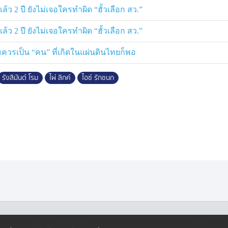
ี้“ นายรังสิมันต์ กล่าว
2 ปี ยังไม่เจอใครทำผิด “ฮั้วเลือก สว.”
ายามที่จะเบี่ยงเบนประเด็น ทำให้เรื่องส
2 ปี ยังไม่เจอใครทำผิด “ฮั้วเลือก สว.”
ระโยชน์ทับซ้อน หรือผลประโยชน์ทางการ
วรเป็น “คน” ที่เกิดในแผ่นดินไทยก็พอ
 เกลียดร้อยเอกธรรมนัส พรหมเผ่า รอง
กษตรและสหกรณ์ เป็นการส่วนตัว และ
รังสิมันต์ โรม
ไผ่ ลิกค์
ไอซ์ รักชนก
 สงขลา พรรคกล้ามธรรม หรือไม่ได้
รส่วนตัว โดยชี้ว่าการดำเนินการของ
นก็เป็นห่วงในเรื่องความปลอดภัยใน
เพิ่ม แต่ที่พยายามทำหน้าที่ตรงนี้เป็น
้องพยายามทำหน้าที่ให้ถึงที่สุด เพราะ
ว่าภัยคุกคามที่ใหญ่ที่สุดของประเทศไทย
ด คือสิ่งที่เรียกว่า ทุนสีเทา ที่กำลัง
ำประเด็นยิบย่อยมาเบี่ยงประเด็น เป็น
ไทยเราจบ
ะเทศไทยทั่วทุกแห่ง ของภูมิภาคไม่ใช่
นสีเทาทั้งสิ้น“ นายรังสิมันต์ กล่าว
·
·
ครองข้อมูลส่วนบุคคล
นโยบายคุ้มครองข้อมูลส่วนบุคคล (ออนไลน์)
นโยบายคุ