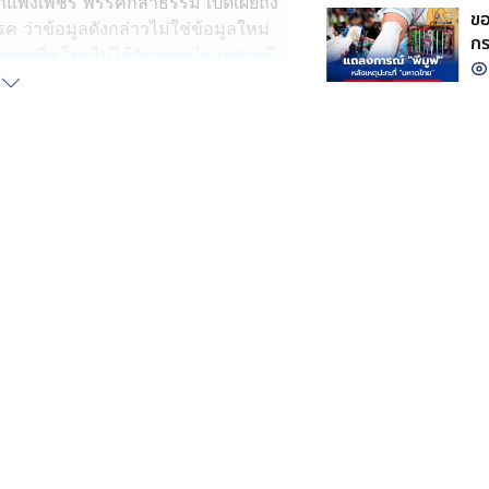
กำแพงเพชร พรรคกล้าธรรม เปิดเผยถึง
ขอ
 ว่าข้อมูลดังกล่าวไม่ใช่ข้อมูลใหม่
กร
หนึ่ง โดยไม่ได้กังวลอะไร เพราะมี
แก
รรคการเมืองฝ่ายค้าน และยืนยัน
 ข้อ คือจะต้องถ่ายรูปพร้อมกับบัตร
นยันด้วยระบบOTP จากนั้นจะมีการ
 โดยยอมรับว่าการสมัครสมาชิกพรรคที่
การตรวจสอบ 1,400 ชื่อรอตรวจสอบ
ากระบวนการสมัครสมาชิกพรรคประชาชน
ัครสมาชิกพรรคกล้าธรรม ทำอย่างไร
ยสส.ไปจ่ายค่าสมาชิก นายรังสิมันต์
ะพรรคประชาชนไม่เคยมีคำสั่ง หรือมี
ิดหากพบกรณีดังกล่าวเกิดขึ้น
ารกระทำของบางคน ผมพร้อมดำเนิน
่จะตรวจสอบ และยืนยันว่าในส่วนของ
น่วยงานองค์กรอิสระต่างๆพร้อม