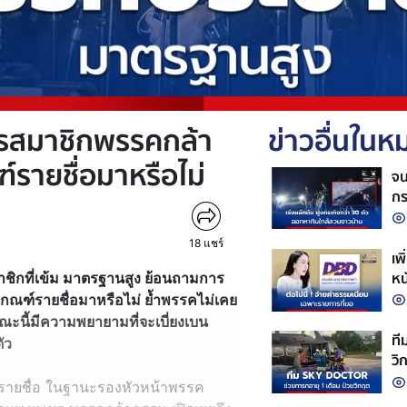
ครสมาชิกพรรคกล้า
ข่าวอื่นใน
์รายชื่อมาหรือไม่
จน
กร
18
แชร์
เพ
หน
ชิกที่เข้ม มาตรฐานสูง ย้อนถามการ
ณฑ์รายชื่อมาหรือไม่ ย้ำพรรคไม่เคย
้ขณะนี้มีความพยายามที่จะเบี่ยงเบน
ที
ัว
วิ
ญชีรายชื่อ ในฐานะรองหัวหน้าพรรค