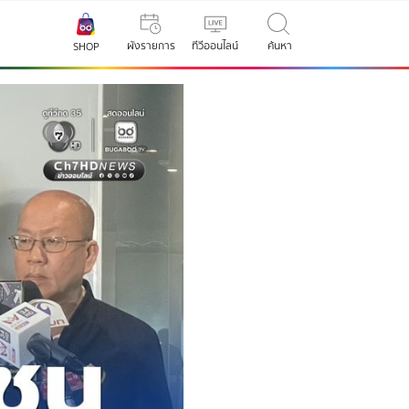
ผังรายการ
ทีวีออนไลน์
ค้นหา
SHOP