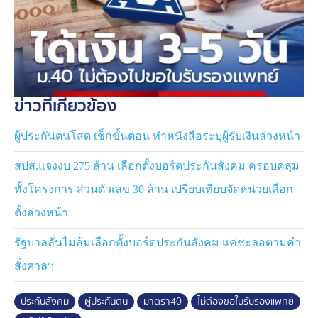
ตนเองทุกที่ทุกเวลา
อีกทั้งยังประหยัดเวลาไม่ต้องแนบเอกสารใบรับรองแพทย์
หรือสำเนาเอกสารยื่นประกอบการยื่นคำขอรับประโยชน์
ทดแทน และไม่ต้องเดินทางมาดำเนินการที่สำนักงาน
ประกันสังคม ซึ่งในการพัฒนาระบบบริการนี้สำนักงาน
ข่าวที่เกี่ยวข้อง
ประกันสังคมได้ทำงานร่วมกับกระทรวงสาธารณสุขอย่าง
ใกล้ชิด เพื่อให้ผู้ประกันตนได้รับสิทธิประโยชน์อย่างรวดเร็ว
ผู้ประกันตนโสด เช็กขั้นตอน ทำหนังสือระบุผู้รับเงินล่วงหน้า
ถูกต้อง โปร่งใส รวมทั้งยกระดับคุณภาพข้อมูลและการ
บริหารจัดการรัฐสู่การเป็นรัฐบาลดิจิทัล สอดคล้องกับ
สปส.แจงงบ 275 ล้าน เลือกตั้งบอร์ดประกันสังคม ครอบคลุม
นโยบายของกระทรวงแรงงานในการบริหารจัดการและการ
ทั้งโครงการ ส่วนตัวเลข 30 ล้าน เปรียบเทียบจัดหน่วยเลือก
พัฒนาศักยภาพเทคโนโลยีดิจิทัล เพื่อสนับสนุนการปฏิบัติ
ภารกิจให้มีประสิทธิภาพ
ตั้งล่วงหน้า
รวมทั้งผลักดันแผนงานโครงการสำคัญที่จะเป็นส่วนหนึ่งใน
รัฐบาลลั่นไม่ล้มเลือกตั้งบอร์ดประกันสังคม แค่ชะลอตามคำ
การขับเคลื่อนนโยบายรัฐบาลสู่ความเป็นเลิศด้านการบริการ
สั่งศาลฯ
ประชาชน สร้างความพึงพอใจให้แก่ประชาชนได้สะดวก
รวดเร็ว และปลอดภัยมากยิ่งขึ้น การเบิกเงินทดแทนกรณี
ประกันสังคม
ผู้ประกันตน
มาตรา40
ไม่ต้องขอใบรับรองแพทย์
ต่าง ๆ สิทธิประโยชน์ชดเชย/เจ็บป่วย และสิทธิประโยชน์อื่น