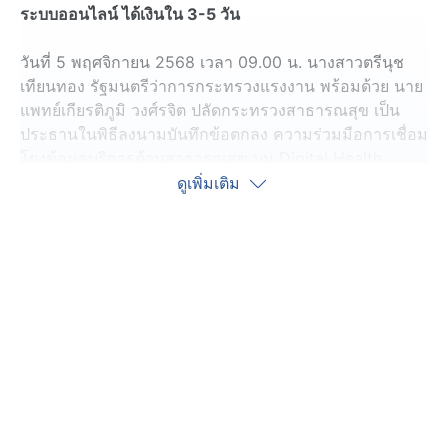
ระบบออนไลน์ ได้เงินใน 3-5 วัน
วันที่ 5 พฤศจิกายน 2568 เวลา 09.00 น. นางสาวตรีนุช
เทียนทอง รัฐมนตรีว่าการกระทรวงแรงงาน พร้อมด้วย นาย
แพทย์เกียรติภูมิ วงศ์รจิต ปลัดกระทรวงสาธารณสุข เป็น
ประธานในพิธีลงนามบันทึกข้อตกลง ความร่วมมือการเชื่อม
โยงข้อมูลบริการด้านสาธารณสุข บน Digital Health
Platform ของกระทรวงสาธารณสุข กับระบบเบิกจ่าย
ดูเพิ่มเติม
ประโยชน์ทดแทนผ่านระบบ
อิเล็กทรอนิกส์ (e-Self
Service)
ของผู้ประกันตนมาตรา 40 โดยมี พันตำรวจโท
วรรณพงษ์ คชรักษ์ ปลัดกระทรวงแรงงาน ร่วมลงนามใน
บันทึกข้อตกลงกับ นายแพทย์สมศักดิ์ อรรฆศิลป์ ปลัด
กระทรวงสาธารณสุข พร้อมด้วยผู้บริหารระดับสูงของ
กระทรวงแรงงาน ผู้บริหารระดับสูงของกระทรวง
สาธารณสุข ผู้บริหารสำนักงานประกันสังคม ร่วมเป็นสักขี
พยานในพิธีลงนาม ณ ห้องประชุมชั้น 2 อาคาร 1 ตึก
สำนักงานปลัดกระทรวงสาธารณสุข จังหวัดนนทบุรี
นางสาวตรีนุช เทียนทอง รัฐมนตรีว่าการกระทรวงแรงงาน