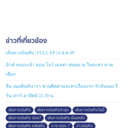
ข่าวที่เกี่ยวข้อง
เส้นทางบันเทิง | FULL EP | 6 ส.ค.69
มิกค์ ทองระย้า สอน โบว์ เมลดา ต่อยมวย ในละคร คาด
เชือก
จีน เฌอตินท์นารา ชวนติดตามละครเรื่องแรก รักล้นแผง รี
รัน เสาร์-อาทิตย์ 22.30 น.
เส้นทางบันเทิง
เส้นทางบันเทิงล่าสุด
เส้นทางบันเทิงวันนี้
เส้นทางบันเทิง ช่อง7
เส้นทางบันเทิง ย้อนหลัง
เส้นทางบันเทิง คลิปเต็ม
ดาราช่อง 7
ข่าวบันเทิง