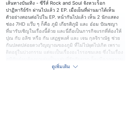
เส้นทางบันเทิง - ซีรีส์ Rock and Soul จังหวะร็อก
ปาฏิหาริย์รัก ผ่านไปแล้ว 2 EP. เมื่อเย็นที่ผ่านมาได้เห็น
ตัวอย่างตอนต่อไปใน EP. หน้ากันไปแล้ว เห็น 2 นักแสดง
ช่อง 7HD แว๊บ ๆ ก็คือ ภูมิ เกียรติภูมิ และ อ๋อม ปัณชญา
ที่มารับเชิญในเรื่องนี้ด้วย และนี่ถือเป็นภารกิจแรกที่ต้องให้
ปุณ กับ อลิซ หรือ กัน เสฏฐพงศ์ และ เจน กุลจิราณัฐ ช่วย
กันปลดปล่อยดวงวิญญาณของภูมิ ที่ไม่ไปผุดไปเกิด เพราะ
ติดอยู่ในบ่วงกรรม แต่จะเป็นเรื่องอะไรรอชมเลย ซึ่งในเรื่อง
ภูมิกับอ๋อมต้องมาเล่นเป็นแฟนที่รักกันมาก ก็จะมีฉากหวาน
ๆ ฟิน ๆ ให้ได้ชม แต่ไม่ได้มีแค่ความหวาน พอบทจะมีปัญหา
ดูเพิ่มเติม
ก็ทะเลาะกันอย่างรุนแรง เบื้องหลังทีมงานยกกันไปถ่ายทำที่
อุทยาน 100 ปี จุฬาลงกรณ์มหาวิทยาลัย ซึ่งทั้ง ภูมิ และ
อ๋อม เคยร่วมงานกันมาแล้ว เวลาเข้าคู่กันเลยไม่ต้องเขิน
อายอะไรกันมาก
บทบาททั้งคู่จะเป็นยังไง รอชมในซีรีส์ Rock and Soul จัง
หวะร็อก ปาฏิหาริย์รัก ใน EP.3 วันพฤหัสบดีที่ 13
พฤศจิกายนนี้ เวลา 19.00 น. ส่วนวันพรุ่งนี้งดออกอากาศ 1
วัน