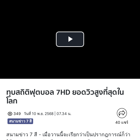
Play
Video
ทุบสถิติฟุตบอล 7HD ยอดวิวสูงที่สุดใน
โลก
349
วันที่ 10 พ.ย. 2568 | 07.34 น.
สนามข่าว 7 สี
40
แชร์
สนามข่าว 7 สี - เมื่อวานนี้จะเรียกว่าเป็นปรากฎการณ์ก็ว่า