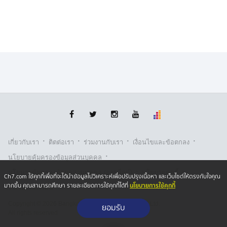
·
·
·
·
เกี่ยวกับเรา
ติตต่อเรา
ร่วมงานกับเรา
เงื่อนไขและข้อตกลง
·
นโยบายคุ้มครองข้อมูลส่วนบุคคล
·
·
นโยบายคุ้มครองข้อมูลส่วนบุคคล (ออนไลน์)
นโยบายคุกกี้
Ch7.com ใช้คุกกี้เพื่อที่จะได้นำข้อมูลไปวิเคราะห์เพื่อปรับปรุงเนื้อหา และเว็บไซต์ให้ตรงกับใจคุณ
นโยบายการใช้คุกกี้
มากขึ้น คุณสามารถศึกษา รายละเอียดการใช้คุกกี้ได้ที่
รับเรื่องร้องเรียน
Copyright © 2026 Bangkok Broadcasting & T.V. Co.,Ltd.
ยอมรับ
All rights reserved