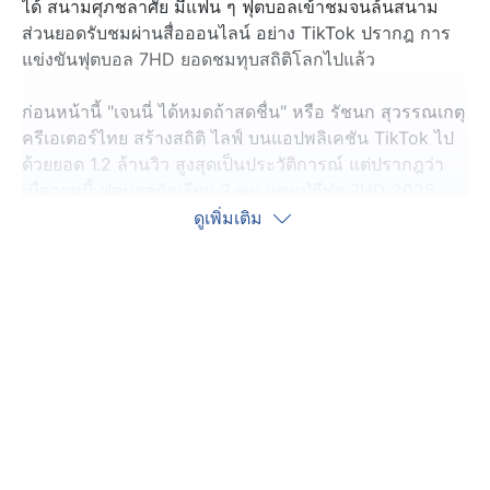
ได้ สนามศุภชลาศัย มีแฟน ๆ ฟุตบอลเข้าชมจนล้นสนาม
ส่วนยอดรับชมผ่านสื่อออนไลน์ อย่าง TikTok ปรากฎ การ
แข่งขันฟุตบอล 7HD ยอดชมทุบสถิติโลกไปแล้ว
ก่อนหน้านี้ "เจนนี่ ได้หมดถ้าสดชื่น" หรือ รัชนก สุวรรณเกตุ
ครีเอเตอร์ไทย สร้างสถิติ ไลฟ์ บนแอปพลิเคชัน TikTok ไป
ด้วยยอด 1.2 ล้านวิว สูงสุดเป็นประวัติการณ์ แต่ปรากฎว่า
เมื่อวานนี้ ฟุตบอลนักเรียน 7 คน แชมป์กีฬา 7HD 2025
รอบชิงชนะเลิศ ได้รับความสนใจจากคุณผู้ชมทั้งผ่านจอ
ดูเพิ่มเติม
โทรทัศน์
และการรับชมผ่านช่องทางออนไลน์ กระทั่ง ทำให้ยอดรับ
ชมผ่าน TikTok ทุบสถิติโลกด้วยยอดกว่า 1,654,787 วิว
ทั้งนี้ ตลอดการแข่งขัน ฟุตบอลนักเรียน 7 คน แชมป์กีฬา
7HD 2025 มียอดชมพร้อมกันสูงสุดกว่า 4 ล้าน 2 แสนคน
และยอดชมออนไลน์ ทุกแพลตฟอร์มทะลุ 45 ล้านวิว
และยังสร้างปรากฎกาณ์ทางโลกโซเชียล ติด Google