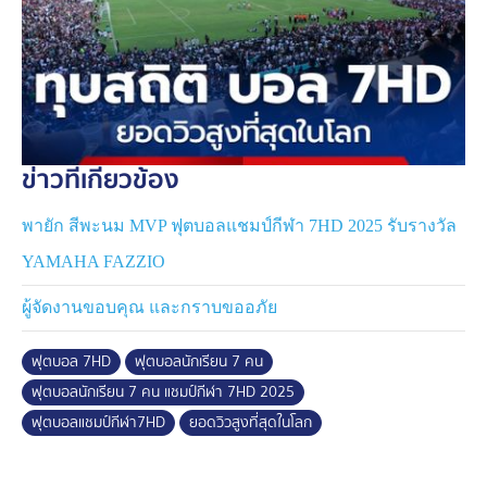
ข่าวที่เกี่ยวข้อง
พายัก สีพะนม MVP ฟุตบอลแชมป์กีฬา 7HD 2025 รับรางวัล
YAMAHA FAZZIO
ผู้จัดงานขอบคุณ และกราบขออภัย
ฟุตบอล 7HD
ฟุตบอลนักเรียน 7 คน
ฟุตบอลนักเรียน 7 คน แชมป์กีฬา 7HD 2025
ฟุตบอลแชมป์กีฬา7HD
ยอดวิวสูงที่สุดในโลก