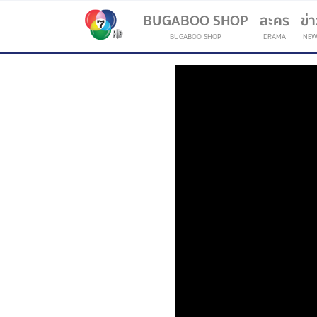
BUGABOO SHOP
ละคร
ข่
BUGABOO SHOP
DRAMA
NEW