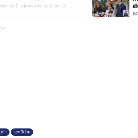
เส
อยพระราม 2 ถนนพระราม 2 แขวง
 ทราบว่า เหตุการณ์นี้เกิดจากการ
โดยรถคันที่เกิดเหตุได้หลบหนีจาก
นต์ไล่ติดตาม
่รถเมล์ เขตการเดินรถที่ 5 ก่อนจะ
ะหลบหนีไปได้
รถคันก่อเหตุมาดำเนินคดีตามกฎหมาย
สาไฟฟ้าได้รับความเสียหาย
ันดำ
รถหนีด่าน