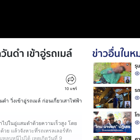
ันดำ เข้าอู่รถเมล์
ข่าวอื่นใน
รุ
10
แชร์
รถ
ดำ วิ่งเข้าอู่รถเมล์ ก่อนเกี่ยวเสาไฟฟ้า
โท
้าไปในอู่แสมดำด้วยความเร็วสูง โดย
้วย แล้วจังหวะที่รถเทรลเลอร์หัก
บหลบหนีไปได้ เหตุเกิดวันที่ 9
ศา