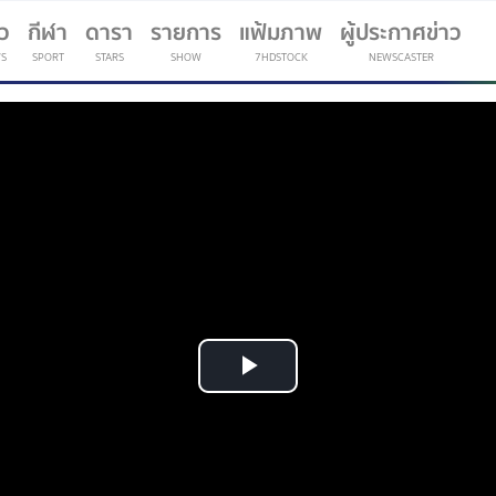
าว
กีฬา
ดารา
รายการ
แฟ้มภาพ
ผู้ประกาศข่าว
S
SPORT
STARS
SHOW
7HDSTOCK
NEWSCASTER
(current)
Play
Video