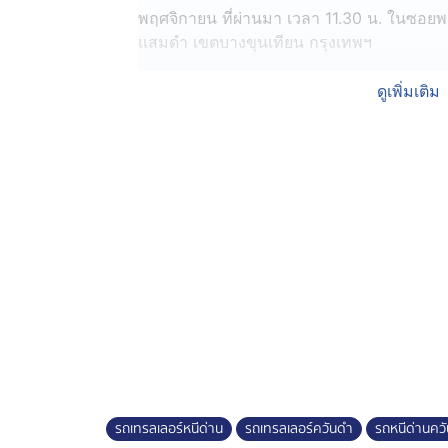
พฤศจิกายน ที่ผ่านมา เวลา 11.30 น. ในซ
แสมดำ เขตบางขุนเทียน กรุงเทพฯ
ความคืบหน้าจากการตรวจสอบ ทาง สน.แสมดำ
ดูเพิ่มเติม
ตั้งด่านตรวจจับควันดำของตำรวจจราจรกลาง 
ด่านควันดำ โดยมีตำรวจจราจรขี่รถจักรยานย
คนก่อเหตุได้ขับรถเทรลเลอร์เข้าไปวนภายในอู
เลี้ยวออกจากอู่รถ และเกี่ยวเสาไฟฟ้า ก่อนจ
โดยระหว่างนี้ ตำรวจจะติดตามจับกุมคนขับ
เนื่องจากทำให้ทรัพย์สินทางราชการซึ่งเป็นเ
รถเทรลเลอร์หนีด่าน
รถเทรลเลอร์ควันดำ
รถหนีด่านคว