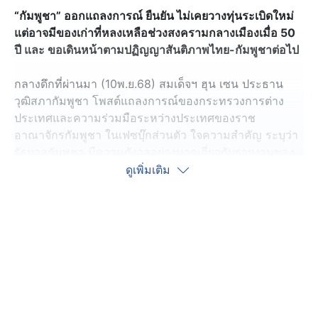
“กัมพูชา” ออกแถลงการณ์ ยืนยัน ไม่เคยวางทุ่นระเบิดใหม่
แต่อาจมีของเก่าที่หลงเหลือช่วงสงครามกลางเมืองเมื่อ 50
ปี และ ขอเดินหน้าตามปฏิญญาสันติภาพไทย-กัมพูชาต่อไป
กลางดึกที่ผ่านมา (10พ.ย.68) สมเด็จฯ ฮุน เซน ประธาน
วุฒิสภากัมพูชา โพสต์แถลงการณ์ของกระทรวงการต่าง
ประเทศและความร่วมมือระหว่างประเทศของราช
อาณาจักรกัมพูชา ในเฟซบุ๊กส่วนตัว ใจความสำคัญ ระบุว่า
รัฐบาลกัมพูชา มีความกังวลอย่างมากเกี่ยวกับรายงานของ
สื่อมวลชนที่อ้างถึงแถลงการณ์ของผู้นำไทย วึ่งระบุว่า
ดูเพิ่มเติม
ประเทศไทยได้ระงับการปฏิบัติตามปฏิญญาร่วม ระหว่าง
นายกรัฐมนตรีของกัมพูชาและไทย ที่ลงนามร่วมกัน โดยมี
นาย โดนัลด์ เจ. ทรัมป์ ประธานาธิบดีสหรัฐอเมริกา และ
นายอันวาร์ อิบราฮิม นายกรัฐมนตรีมาเลเซียและประธาน
อาเซียน เป็นสักขีพยาน ณ ประเทศมาเลเซีย เมื่อวันที่ 26
ตุลาคม พ.ศ. 2568
หลังเกิดเหตุทหารไทยเหยียบทุ่นระเบิดเมื่อวันที่ 10 พ.ย.68