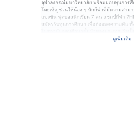
จุฬาลงกรณ์มหาวิทยาลัย พร้อมมอบทุนการศึ
โดยเชิญชวนให้น้อง ๆ นักกีฬาที่มีความสามาร
แข่งขัน ฟุตบอลนักเรียน 7 คน แชมป์กีฬา 7HD
สมัครรับทุนการศึกษา เพื่อต่อยอดความฝัน ท
ในสถาบันอุดมศึกษาชั้นนำของประเทศ ถือเป็
ของนักกีฬาไทย
ดูเพิ่มเติม
โดยคณะอาจารย์จากทางจุฬาลงกรณ์มหาวิทยาล
รสิน รองอธิการบดี ก็ได้ร่วมแสดงความยินดีก