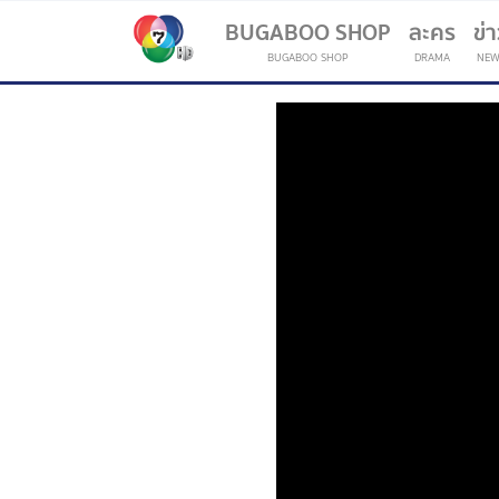
BUGABOO SHOP
ละคร
ข่
BUGABOO SHOP
DRAMA
NEW