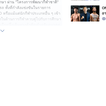
กษา ผ่าน "โครงการพัฒนากีฬาชาติ"
ON
ถ ทั้งที่กำลังแข่งขันในรายการ
อา
 หรือแม้แต่นักกีฬาประเภทอื่น ๆ เข้า
ั้งในด้านการกีฬาควบคู่ไปกับการศึกษา
นอีกหนึ่งเส้นทางสำคัญสำหรับอนาคต
ัย นำโดย รศ. ดร.สิทธิเดช พงศ์กิจว
ับน้อง ๆ ทุกคนด้วย