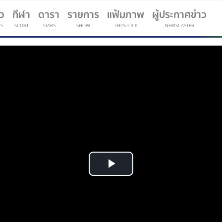
าว
กีฬา
ดารา
รายการ
แฟ้มภาพ
ผู้ประกาศข่าว
S
SPORT
STARS
SHOW
7HDSTOCK
NEWSCASTER
(current)
Play
Video