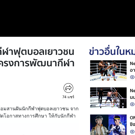
กีฬาฟุตบอลเยาวชน
ข่าวอื่นใน
โครงการพัฒนากีฬา
Ne
อา
Ne
นน
74
แชร์
ร้อมสานฝันนักกีฬาฟุตบอลเยาวชน จาก
ปิดโอกาสทางการศึกษา ให้กับนักกีฬา
ON
ซิ