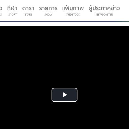
าว
กีฬา
ดารา
รายการ
แฟ้มภาพ
ผู้ประกาศข่าว
S
SPORT
STARS
SHOW
7HDSTOCK
NEWSCASTER
(current)
Play
Video