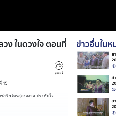
ลวง ในดวงใจ ตอนที่
ข่าวอื่นใน
สา
2
9
แชร์
สา
2
่ 15
าชจริยวัตรสุดงดงาม ประทับใจ
สา
2