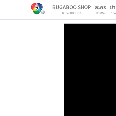
BUGABOO SHOP
ละคร
ข่
BUGABOO SHOP
DRAMA
NEW