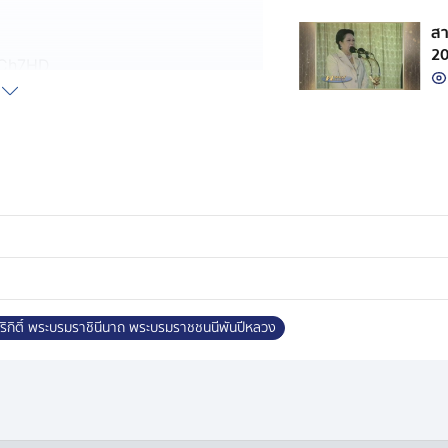
สา
2
: Ch7HD
h7HD
ิริกิติ์ พระบรมราชินีนาถ พระบรมราชชนนีพันปีหลวง