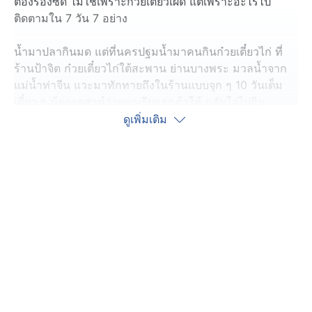
ต้องร้องซี้ด ไม่ใช่เพราะก๋วยเตี๋ยวเผ็ด แต่เพราะอะไรไป
ติดตามใน 7 วัน 7 อย่าง
น้ำมาปลากินมด แต่ที่นครปฐมน้ำมาคนกินก๋วยเตี๋ยวไก่ ที่
ร้านป้าจิต ก๋วยเตี๋ยวไก่ใต้สะพาน ย่านบางพระ มวลน้ำจาก
แม่น้ำท่าจีน แวะมาทักทายถึงในร้านแบบจุก ๆ 10 วันเต็ม
เดี๋ยว ๆ น้องอุตส่าห์ว่ายมาเรียกลูกค้าให้ กลับใจไปกิน
ก๋วยเตี๋ยวไก่เหมือนเดิมเถอะ ส่วนใครห่วงไฟดูด เจ๊แกบอก
ดูเพิ่มเติม
เก็บเกลี้ยง ยกปลั๊กขึ้นที่สูงหมดปลอดภัยหายห่วง เตี๋ยวไก่
ปลาตอดแปลกจนต้องมา ปลาตะเพียนหางแดงแม่น้ำท่าจีน
ว่ายกันมาจุ๊บ มาตอดเท้า จั๊กจี้ไป อร่อยไป แถมได้ขัดขี้ไคล
ฟรี ๆ วิกฤตครั้งนี้แม่ค้าถูกใจยอดขายพุ่งขึ้นเท่าตัว และ
ลูกค้ายังอิ่มท้อง แถมสบายเท้า ก็ไม่รู้ที่ลูกค้าติดใจ ก๋วยเตี๋ยว
ไก่อร่่อย หรือชอบปลาตอดกันแน่ สภาพ