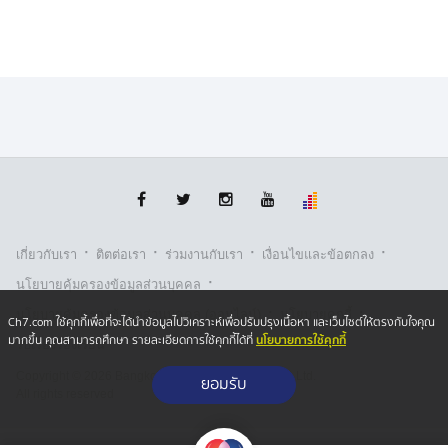
·
·
·
·
เกี่ยวกับเรา
ติตต่อเรา
ร่วมงานกับเรา
เงื่อนไขและข้อตกลง
·
นโยบายคุ้มครองข้อมูลส่วนบุคคล
·
·
นโยบายคุ้มครองข้อมูลส่วนบุคคล (ออนไลน์)
นโยบายคุกกี้
Ch7.com ใช้คุกกี้เพื่อที่จะได้นำข้อมูลไปวิเคราะห์เพื่อปรับปรุงเนื้อหา และเว็บไซต์ให้ตรงกับใจคุณ
นโยบายการใช้คุกกี้
มากขึ้น คุณสามารถศึกษา รายละเอียดการใช้คุกกี้ได้ที่
รับเรื่องร้องเรียน
Copyright © 2026 Bangkok Broadcasting & T.V. Co.,Ltd.
ยอมรับ
All rights reserved