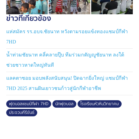
ข่าวที่เกี่ยวข้อง
แห่สมัคร รร.อบจ.ชัยนาท หวังตามรอยแข้งทองแชมป์กีฬา
7HD
น้ำท่วมชัยนาท คลี่คลายปุ๊บ ทีมร่วมกตัญญูชัยนาท ลงใต้
ช่วยชาวหาดใหญ่ทันที
แลคตาซอย มอบพลังสนับสนุน! ปิดฉากยิ่งใหญ่ แชมป์กีฬา
7HD 2025 สานฝันเยาวชนก้าวสู่นักกีฬาอาชีพ
ฟุตบอลแชมป์กีฬา 7HD
นักฟุตบอล
โรงเรียนหัวหินวิทยาคม
ประจวบคีรีขันธ์