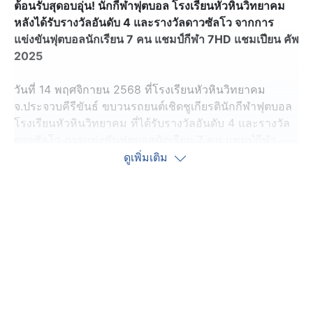
ต้อนรับสุดอบอุ่น! นักกีฬาฟุตบอล โรงเรียนหัวหินวิทยาคม
หลังได้รับรางวัลอันดับ 4 และรางวัลดาวซัลโว จากการ
แข่งขันฟุตบอลนักเรียน 7 คน แชมป์กีฬา 7HD แชมเปียน คัพ
2025
วันที่ 14 พฤศจิกายน 2568 ที่โรงเรียนหัวหินวิทยาคม
จ.ประจวบคีรีขันธ์ ขบวนรถยนต์เชิดชูเกียรตินักกีฬาฟุตบอล
โรงเรียนหัวหินวิทยาคม ที่ได้รับรางวัลอันดับ 4 และรางวัล
ดาวซัลโว การแข่งขันฟุตบอลนักเรียน 7 คน แชมป์กีฬา
7HD แชมเปียน คัพ 2025 ได้เคลื่อนขบวนออกจากโรงเรียน
ดูเพิ่มเติม
ให้ประชาชนชาวหัวหินได้ร่วมแสดงความยินดี โดยผ่าน
ชุมชนบ่อนไก่ ถนนเพชรเกษม สี่แยกเทศบาล ด้านหน้าตลาด
ฉัตรไชย แยกกู้ภัย ด้านหลังตลาดฉัตรไชย สถานีรถไฟ และ
เดินทางกลับโรงเรียนหัวหินวิทยาคม โดยมี พล.ต.ท.ดำรง
ศักดิ์ ทองงามตระกูล นายกสมาคมกีฬาหัวหิน นายอติชาติ
ชัยศรี รองนายกเทศมนตรีนครหัวหิน/นายกสมาคมศิษย์เก่า
ครู และผู้ปกครองโรงเรียนหัวหินวิทยาคม คณะกรรมการ
สมาคมฯ ผู้ควบคุมทีม ผู้ฝึกสอนและนักกีฬาฟุตบอล ร่วมใน
ขบวน