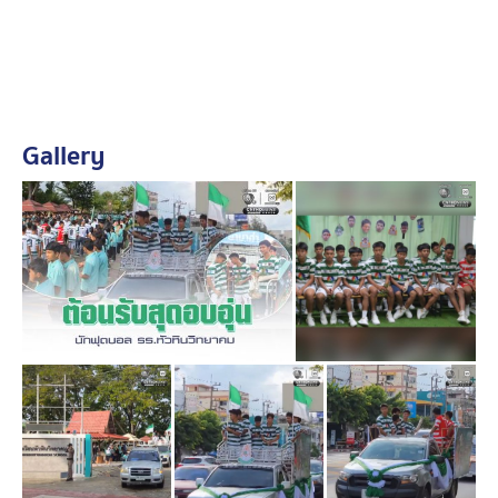
จากนั้น นายประสูตร หอมบรรเทิง นายอำเภอหัวหิน นายนพ
พร วุฒิกุล นายกเทศมนตรีนครหัวหิน นายอติชาติ ชัยศรี
รองนายกเทศมนตรีนครหัวหิน/นายกสมาคมศิษย์เก่า ครู
และผู้ปกครองโรงเรียนหัวหินวิทยาคม พล.ต.ท.ดำรงศักดิ์
Gallery
ทองงามตระกูล นายกสมาคมกีฬาหัวหิน ร่วมกันมอบช่อ
ดอกไม้นางสาวนรินธร สีห์จักร์ ผู้อำนวยการโรงเรียนหัวหิน
วิทยาคม ร.ต.ต.สุนทร สิงห์กลิ่น ผู้ควบคุมทีม โค้ชอับดุล คูลิ
บารี่ ผู้ฝึกสอนนักกีฬา และนักกีฬา พร้อมกล่าวแสดงความ
ยินดี จากนั้นผู้สนับสนุนทีมฟุตบอลนักเรียนโรงเรียนหัวหิน
วิทยาคม ร่วมกันมอบป้ายสนับสนุนให้กับนักกีฬา ท่ามกลาง
บรรยากาศสุดอบอุ่น