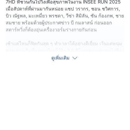
7HD ที่ชวนกันไปวิ่งเพื่อสุขภาพในงาน INSEE RUN 2025
เมื่อสัปดาห์ที่ผ่านมากันหน่อย แชป วรากร, ชอน ชวิศการ,
บิว ณัฐพล, มะเหมี่ยว พรชดา, วีซ่า สิมิลัน, ซัน ก้องภพ, ชาย
สมชาย พร้อมด้วยผู้ประกาศข่าว บี กมลาสน์ ก่อนออก
สตาร์ทวิ่งก็ต้องอุ่นเครื่องวอร์มร่างกายกันก่อน
เช้าแค่ไหนก็ฟิตกันสุด ๆ ทำเวลาได้อย่างดีเยี่ยม เว้นแต่หนุ่ม
ชาย จากเดิมที่ลงทะเบียนไว้วิ่ง 3.5 กิโลเมตร แต่เผลอไปวิ่ง
เข้าเลน 5 กิโลเมตร เลยมาเป็นคนสุดท้ายเลย
ดูเพิ่มเติม
ซึ่งความพิเศษของเหรียญรางวัลครั้งนี้ภายในเหรียญได้บรรจุ
เมล็ดพันธุ์พืชเอาไว้ เหล่านักวิ่งสามารถนำกลับไปแกะเพาะ
ปลูกได้เลย สุขภาพดีแล้ว แถมยังได้รักษ์โลกด้วย