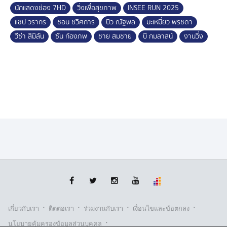
นักแสดงช่อง 7HD
วิ่งเพื่อสุขภาพ
INSEE RUN 2025
แชป วรากร
ชอน ชวิศการ
บิว ณัฐพล
มะเหมี่ยว พรชดา
วีซ่า สิมิลัน
ซัน ก้องภพ
ชาย สมชาย
บี กมลาสน์
งานวิ่ง
·
·
·
·
เกี่ยวกับเรา
ติตต่อเรา
ร่วมงานกับเรา
เงื่อนไขและข้อตกลง
·
นโยบายคุ้มครองข้อมูลส่วนบุคคล