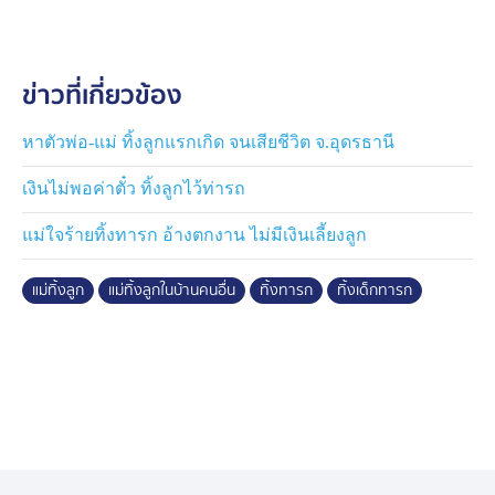
แต่ตอนนี้ยังตามหาตัวไม่เจอ
ตอนนี้เด็กถูกส่งไปดูแลอยู่ที่โรงพยาบาลลำปลายมาศ
ข่าวที่เกี่ยวข้อง
เป็นการชั่วคราวก่อน
ส่วนการสืบหาตัวแม่เด็ก รับแจ้งจากตำรวจ สภ.ลำปลายมาศ
หาตัวพ่อ-แม่ ทิ้งลูกแรกเกิด จนเสียชีวิต จ.อุดรธานี
ว่าอยู่ระหว่างการไล่กล้องวงจรปิดภายในหมู่บ้าน เพื่อดูไทม์
เงินไม่พอค่าตั๋ว ทิ้งลูกไว้ท่ารถ
ไลน์ของแม่เด็กว่าใช่บุคคลที่ชาวบ้านสงสัยหรือไม่ ถ้าใช่
อาจเป็นไปได้ว่าตั้งใจนำมาให้พ่อเด็กเลี้ยงดู
แม่ใจร้ายทิ้งทารก อ้างตกงาน ไม่มีเงินเลี้ยงลูก
ตอนนี้ขอมีหลักฐานให้ชัดเจนก่อน แล้วจะไปตามตัวเข้าให้
แม่ทิ้งลูก
แม่ทิ้งลูกในบ้านคนอื่น
ทิ้งทารก
ทิ้งเด็กทารก
ปากคำ เพื่อสอบถามถึงความจำเป็นและเหตุผลที่แท้จริง