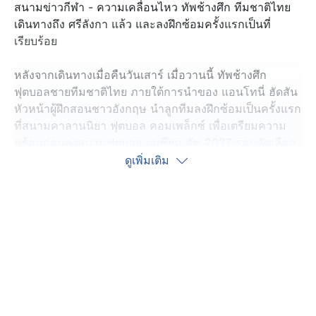
สนามข่าวกีฬา - ความเคลื่อนไหว ทัพช้างศึก ทีมชาติไทย
เดินทางถึง ศรีลังกา แล้ว และลงฝึกซ้อมครั้งแรกเป็นที่
เรียบร้อย
หลังจากเดินทางเมื่อคืนวันเสาร์ เมื่อวานนี้ ทัพช้างศึก
ฟุตบอลชายทีมชาติไทย ภายใต้การนำของ แอนโทนี่ ฮัดสัน
หัวหน้าผู้ฝึกสอนชาวอังกฤษ นำลูกทีมลงฝึกซ้อมเป็นครั้งแรก
ที่สนามคาลานนิยา ฟุตบอล คอมเพล็กซ์ เพื่อเตรียมความ
พร้อมก่อนลงสนามฟุตบอล เอเชียน คัพ 2027 รอบคัดเลือก
กลุ่มดี นัดที่ 5 พบศรีลังกา เจ้าบ้าน
ดูเพิ่มเติม
การฝึกซ้อมเน้นการให้นักเตะปรับตัวกับสภาพอากาศ และใส่
แท็กติกที่จะใช้ในเกมพบ ศรีลังกา ซึ่งชุดนี้ได้เรียก วาริส ชูท
อง แบ็กขวาจากบีจี ปทุม ยูไนเต็ด เข้ามาร่วมทีม แทนที่ ศุภ
ชัย ใจเด็ด กองหน้าจากบุรีรัมย์ ยูไนเต็ด ที่ได้รับบาดเจ็บ โดย
เป็นการติดทีมชาติชุดใหญ่ครั้งแรก โดย ฮัดสัน ให้เหตุผลใน
การเรียก วาริส ซึ่งเล่นในตำแหน่งแบ็กขวา แทนที่ ศุภชัย ที่
เล่นกองหน้าว่า เพราะเกมที่พบกับ สิงคโปร์ เควิน ดีรมรัมย์
มีอาการเจ็บน่อง และฟูลแบ็กชุดนี้มีน้อย ตรงข้ามกับกอง