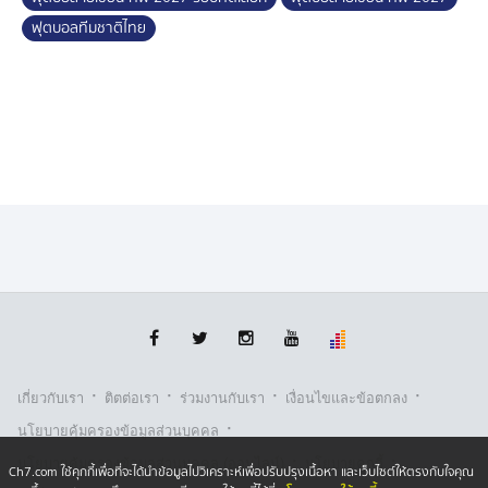
ฟุตบอลทีมชาติไทย
·
·
·
·
เกี่ยวกับเรา
ติตต่อเรา
ร่วมงานกับเรา
เงื่อนไขและข้อตกลง
·
นโยบายคุ้มครองข้อมูลส่วนบุคคล
·
·
นโยบายคุ้มครองข้อมูลส่วนบุคคล (ออนไลน์)
นโยบายคุกกี้
Ch7.com ใช้คุกกี้เพื่อที่จะได้นำข้อมูลไปวิเคราะห์เพื่อปรับปรุงเนื้อหา และเว็บไซต์ให้ตรงกับใจคุณ