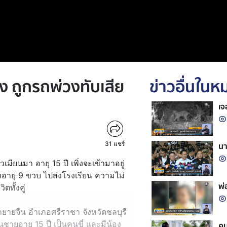
อง ถูกรถพ่วงทับเสีย
ข่าวอื่นใน
เจ
31
แชร์
นา
วเมียนมา อายุ 15 ปี เพิ่งจะเข้ามาอยู่
าวอายุ 9 ขวบ ไปส่งโรงเรียน ความไม่
พ่
ิตทั้งคู่
นชากยายจีน อำเภอศรีราชา จังหวัดชลบุรี
นชายอายุ 15 ปี เป็นคนขี่ และมีน้อง
คน