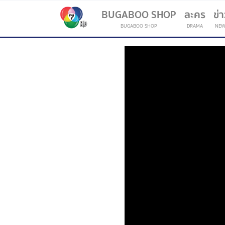
BUGABOO SHOP
ละคร
ข่
BUGABOO SHOP
DRAMA
NEW