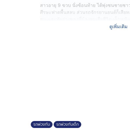
สาวอายุ 9 ขวบ นั่งซ้อนท้าย ได้พุ่งชนชายชาว
ศีรษะฟาดพื้นสลบ ส่วนรถจักรยานยนต์ก็เสียห
ชน และทับร่างของพี่น้องจนเสียชีวิต เด็กหญิงเป
เรียนรู้อาเซียน ไทย-เมียนมา วัดบุญญาราม หลัง
ดูเพิ่มเติม
กับร้องไห้โฮออกมา
หลังเกิดเหตุ ตำรวจ สภ.แหลมฉบัง ควบคุมตัว น
รอมอบตัวอยู่ในที่เกิดเหตุ สอบสวน นายวันรบ
มีรถจักรยานยนต์แล่นอยู่ริมถนนในช่องซ้ายมือ
ล้มจนกระเด็นเข้ามา จึงถูกล้อหลังทับ
ส่วนผู้เสียชีวิต จากการสอบสวน พบว่าทั้งคู่เป็
ไปส่งน้องที่โรงเรียน ความเศร้าของเรื่องก็คือ
โรงเรียนเป็นประจำ แต่วันนี้ได้ให้พี่ขี่รถไปส่ง
ทางจากประเทศเมียนมา เข้ามาอยู่ในไทยได้ไม่กี
ทาง อาจเป็นหนึ่งในสาเหตุที่ทำให้เกิดอุบัติเหตุ
รถพ่วงทับ
รถพ่วงทับเด็ก