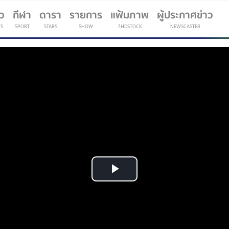
าว
กีฬา
ดารา
รายการ
แฟ้มภาพ
ผู้ประกาศข่าว
S
SPORT
STARS
SHOW
7HDSTOCK
NEWSCASTER
(current)
Play
Video