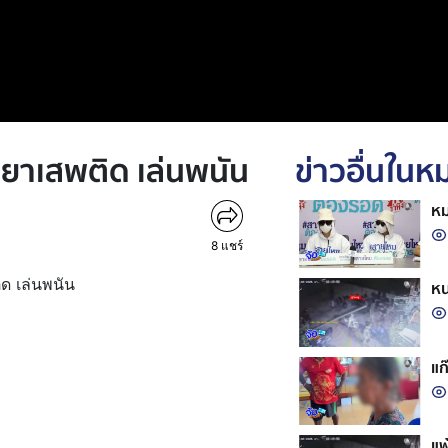
ิดยาเสพติด เล่นพนัน
ข่าวอื่นใน
หม
8
แชร์
ิด เล่นพนัน
หน
แก
แพ