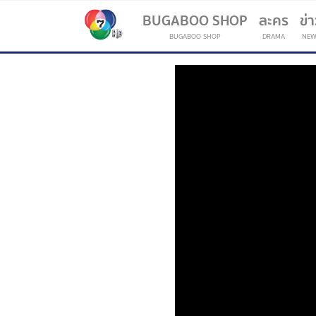
BUGABOO SHOP
ละคร
ข่
BUGABOO SHOP
DRAMA
NEW