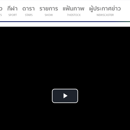
าว
กีฬา
ดารา
รายการ
แฟ้มภาพ
ผู้ประกาศข่าว
S
SPORT
STARS
SHOW
7HDSTOCK
NEWSCASTER
(current)
Play
Video