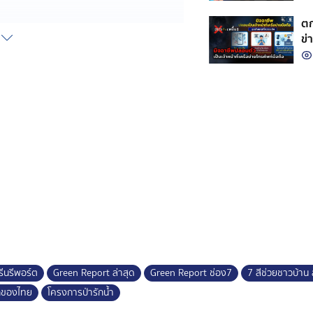
ตก
าถ พระบรมราชชนนีพันปีหลวง ทรงทราบ
ข่
นอกจากจะทำให้เกิดฝนแล้ง พืชพรรณ
 ทรงมีพระราชดำริจัดตั้ง โครงการป่า
าว จังหวัดสกลนคร
้โตเร็ว พันธุ์ไม้บำรุงดิน และพันธุ์ไม้
ะดู่แดง กระถินณรงค์ กระถินยักษ์
ม่จำเป็นต้องมีพื้นที่ขนาดใหญ่ ทุก
นให้ว่าง ปัจจุบันโครงการป่ารักน้ำขยาย
รีนรีพอร์ต
Green Report ล่าสุด
Green Report ช่อง7
7 สีช่วยชาวบ้าน 
รกของไทย
โครงการป่ารักน้ำ