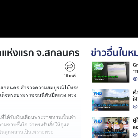
น้ำแห่งแรก จ.สกลนคร
ข่าวอื่นใน
Gr
"T
15
แชร์
งหวัดสกลนคร สำรวจความสมบูรณ์ไม้ทรง
เร
สมเด็จพระบรมราชชนนีพันปีหลวง ทรง
ให
ที่ได้รับเงินเดือนพระราชทานเป็นค่า
ผู
มซาบซึ้งใจ ว่าทรงรับสั่งให้ดูแล
สอ
อดยันลูกหลานเป็นเพราะพระ