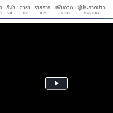
าว
กีฬา
ดารา
รายการ
แฟ้มภาพ
ผู้ประกาศข่าว
S
SPORT
STARS
SHOW
7HDSTOCK
NEWSCASTER
(current)
Play
Video