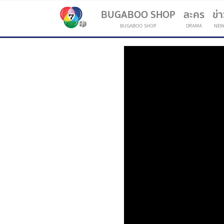
BUGABOO SHOP
ละคร
ข่
BUGABOO SHOP
DRAMA
NEW