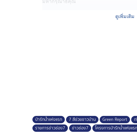
มหากรุณาธิคุณ
สมเด็จพระนางเจ้าสิริกิติ์ พระบรมราชินีน
ดูเพิ่มเติม
ว่าป่าไม้ถูกทำลาย และหากป่าหมดสภาพไป 
สูญหาย ไม่ได้ผลผลิต และสัตว์ป่าลดจำนวนลง
รักน้ำแห่งแรกขึ้น ที่บ้านถ้ำติ้ว อำเภอส่องด
ทรงปลูกป่าเป็นแบบอย่าง พันธุ์ไม้ทรงปลูกเป็นไม
ท้องถิ่น เช่น ยูคาลิปตัส ไม้แดง ประดู่ป่า ปร
มะม่วงหิมพานต์ ในพื้นที่ 1 ไร่ รวม 100 ต้น
ทรงมีพระราชดำริ ประการหนึ่งว่า การปลูกป่าไ
แห่งที่มีที่ว่างให้ปลูกต้นไม้ โดยไม่ทิ้งแผ่นดิ
ผลกระจายอยู่เกือบทั่วภาคอีสาน
ป่ารักน้ำแห่งแรก
7 สีช่วยชาวบ้าน
Green Report
ก
รายการข่าวช่อง7
ข่าวช่อง7
โครงการป่ารักน้ำแห่งแ