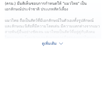
(ครม.) มีมติเห็นชอบการกำหนดให้ "แมวไทย" เป็น
เอกลักษณ์ประจำชาติ ประเภทสัตว์เลี้ยง
แมวไทย ถือเป็นสัตว์ที่มีเอกลักษณ์ในตัวเองทั้งรูปลักษณ์
และลักษณะนิสัยที่มีความโดดเด่น มีความแตกต่างจากแมว
สายพันธุ์อื่นอย่างชัดเจน แมวไทยเป็นสัตว์ที่อยู่คู่กับสังคม
ไทยมานาน โดยปรากฏหลักฐานการมีอยู่ของแมวไทยมา
ตั้งแต่ในอดีต อีกทั้งยังมีความเกี่ยวพันในด้านต่าง ๆ ทั้งความ
ดูเพิ่มเติม
เชื่อ วิถีชีวิต สังคม ภูมิปัญญา และวัฒนธรรมของคนไทย
ทั้งนี้ แมวไทยจัดเป็นหนึ่งในสายพันธุ์แมวที่ได้รับการยอมรับ
ถึงความพิเศษในระดับสากล และเป็นที่นิยมไปทั่วโลก ทำให้
ชาวต่างชาติมีความพยายามที่จะนำแมวไทยพันธุ์แท้ไปจด
ทะเบียน กำหนดมาตรฐานสายพันธุ์
โดยปัจจุบันมีแมวไทยพันธุ์แท้เหลืออยู่ 5 สายพันธุ์ ได้แก่
แมวศุภลักษณ์ แมวโคราช แมววิเชียรมาศ แมวโกญจา
และแมวขาวมณี