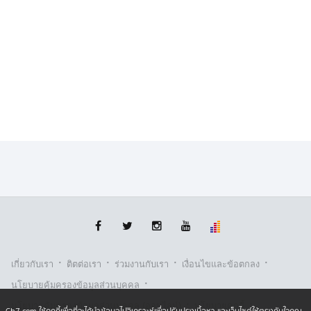
แรงงานชาวกัมพูชาอีกกว่า 10 คน ได้มีทหารไทยมาแยกตัว
แยกเธอออกจากกลุ่มและถูกทำร้ายและข่มขืน
อย่างไรก็ตาม เพจกองทัพบก Royal thai army ออกมา
ปฏิเสธก่อนแล้วว่า ข่าวทหารพรานไทยทำร้ายร่างกายและ
ข่มขืนสาวกัมพูชา ขณะเดินทางกลับบ้าน ในพื้นที่จังหวัด
พระตะบองนั้น เป็นข่าวปลอม
2.จีนซ้อมรบ “กระสุนจริง” ในทะเลจีนใต้
วันนี้กองทัพเรือของจีน ปฏิบัติการการฝึกซ้อมรบด้วยกระสุน
จริงในทะเลจีนใต้ มีเรือส่งกำลังบำรุง, เรือฟริเกตติด
ขีปนาวุธนำวิถี “หงหู” และกองกำลังอากาศยานทางทะเล
เข้าร่วมซ้อมรบทั้งกลางวันและกลางคืน ตลอด 24 ชั่วโมง
โดยโดยเป็นการจำลองสถานการณ์ เมื่อเรือเผชิญกับภัย
คุกคามจากทุ่นระเบิด และเคลื่อนพลเสู่ตำแหน่งโจมตีอย่าง
·
·
·
·
รวดเร็ว การส่งกำลังบำรุง และการขึ้นลงของเฮลิคอปเตอร์
เกี่ยวกับเรา
ติตต่อเรา
ร่วมงานกับเรา
เงื่อนไขและข้อตกลง
รวมทั้งปฏิบัติการค้นหาและกู้ภัย เพื่อเพิ่มขีดความสามารถ
·
นโยบายคุ้มครองข้อมูลส่วนบุคคล
ในการสนับสนุนการรบ
·
·
นโยบายคุ้มครองข้อมูลส่วนบุคคล (ออนไลน์)
นโยบายคุกกี้