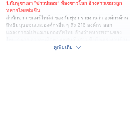
1.กัมพูชาเอา “ข่าวปลอม” ฟ้องชาวโลก อ้างสาวเขมรถูก
ทหารไทยข่มขืน
สำนักข่าว ขแมร์ไทม์ส ของกัมพูชา รายงานว่า องค์กรด้าน
สิทธิมนุษยชนและองค์กรอื่น ๆ ถึง 216 องค์กร ออก
แถลงการณ์ประณามกองทัพไทย อ้างว่าทหารพรานของ
ไทย 7 นาย ล่วงละเมิดทางเพศหญิงสาว ซึ่งเป็นแรงงานข้าม
ชาติชาวกัมพูชา โดยได้ร้องเรียน สหประชาชาติ, อาเซียน
ดูเพิ่มเติม
และองค์กรสิทธิมนุษยชนสากลว่า อย่าปล่อยให้คนผิด
ลอยนวล
ขณะที่ นาย สาร์ โสคา รัฐมนตรีว่าการกระทรวงมหาดไทย
ของกัมพูชา (ซึ่งเคยถูกกล่าวหาว่าพัวพันกับแก๊งสแกมเมอร์
ชาวจีนของ “เฉินจื้อ” ประธานปรินซ์กรุป) ยกคณะเดินทาง
ไปมอบสิ่งของบรรเทาทุกข์ให้กับชาวบ้านชายแดน และลง
ภาพการเข้าไปเยี่ยมหญิงสาวคนหนึ่ง ซึ่งอ้างว่า ถูกทหาร
พรานไทยจับตัวไปและรุมข่มขืน
โดยหญิงคนดังกล่าว อ้างว่าเป็นแรงงานข้ามชาติชาว
กัมพูชาที่ทำงานในประเทศไทย ขณะที่กำลังเดินทางกับ