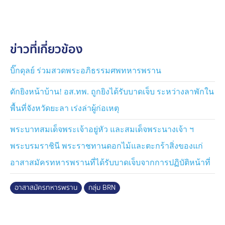
ข่าวที่เกี่ยวข้อง
บิ๊กดุลย์ ร่วมสวดพระอภิธรรมศพทหารพราน
ดักยิงหน้าบ้าน! อส.ทพ. ถูกยิงได้รับบาดเจ็บ ระหว่างลาพักใน
พื้นที่จังหวัดยะลา เร่งล่าผู้ก่อเหตุ
พระบาทสมเด็จพระเจ้าอยู่หัว และสมเด็จพระนางเจ้า ฯ
พระบรมราชินี พระราชทานดอกไม้และตะกร้าสิ่งของแก่
อาสาสมัครทหารพรานที่ได้รับบาดเจ็บจากการปฏิบัติหน้าที่
อาสาสมัครทหารพราน
กลุ่ม BRN