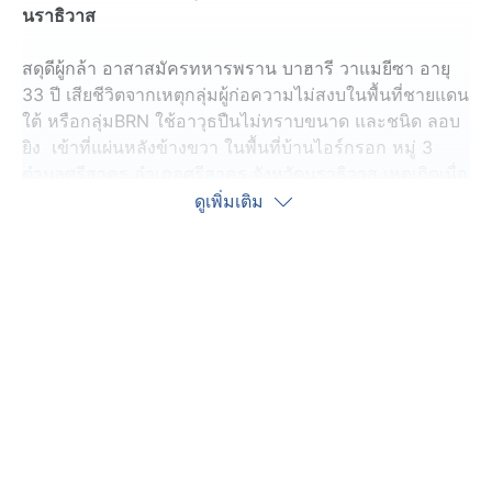
นราธิวาส
สดุดีผู้กล้า อาสาสมัครทหารพราน บาฮารี วาแมยีซา อายุ
33 ปี เสียชีวิตจากเหตุกลุ่มผู้ก่อความไม่สงบในพื้นที่ชายแดน
ใต้ หรือกลุ่มBRN ใช้อาวุธปืนไม่ทราบขนาด และชนิด ลอบ
ยิง เข้าที่แผ่นหลังข้างขวา ในพื้นที่บ้านไอร์กรอก หมู่ 3
ตำบลศรีสาคร อำเภอศรีสาคร จังหวัดนราธิวาส เหตุเกิดเมื่อ
เวลา 18.00 น. วันที่ 18 พฤศจิกายน 2568 ที่ผ่านมา หลังถูก
ดูเพิ่มเติม
ยิงเจ้าหน้าที่ เร่งนำส่งโรงพยาบาลศรีสาคร แต่เสียชีวิตใน
เวลาต่อมา