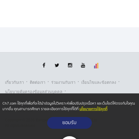
·
·
·
·
เกี่ยวกับเรา
ติตต่อเรา
ร่วมงานกับเรา
เงื่อนไขและข้อตกลง
·
นโยบายคุ้มครองข้อมูลส่วนบุคคล
·
·
นโยบายคุ้มครองข้อมูลส่วนบุคคล (ออนไลน์)
นโยบายคุกกี้
Ch7.com ใช้คุกกี้เพื่อที่จะได้นำข้อมูลไปวิเคราะห์เพื่อปรับปรุงเนื้อหา และเว็บไซต์ให้ตรงกับใจคุณ
นโยบายการใช้คุกกี้
มากขึ้น คุณสามารถศึกษา รายละเอียดการใช้คุกกี้ได้ที่
รับเรื่องร้องเรียน
Copyright © 2026 Bangkok Broadcasting & T.V. Co.,Ltd.
ยอมรับ
All rights reserved