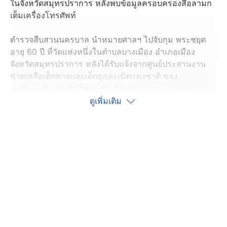
ในจังหวัดสมุทรปราการ หลังพบข้อมูลครอบครองสื่อลามก
เต็มเครื่องโทรศัพท์
ตำรวจสืบสวนนครบาล นำหมายศาลฯ ไปจับกุม พระชยุต
อายุ 60 ปี ที่วัดแห่งหนึ่งในตำบลบางเมือง อำเภอเมือง
จังหวัดสมุทรปราการ หลังได้รับแจ้งจากศูนย์ประสานงาน
ช่วยเหลือเด็กหายและเด็กถูกละเมิดแห่งชาติ ของ
สหรัฐอเมริกา ว่ามีผู้ใช้บัญชีฯ มีพฤติกรรมการครอบครอง
สื่อลามกอนาจารเด็กจำนวนมาก
ดูเพิ่มเติม
เบื้องต้นจากการจับกุมตำรวจเข้ายึดของกลางโทรศัพท์มือถือ
2 เครื่อง ภายในพบสื่อลามกอนาจารเด็กจริง ขณะที่เจ้าตัว
รับได้ดาวน์โหลดมาเก็บไว้เพื่อสนองความต้องการของ
ตนเอง ชุดจับกุมจึงพาตัวไปสึก ก่อนส่งพนักงานสอบสวน
สภ.เมืองสมุทรปราการ ดำเนินการตามกฎหมาย