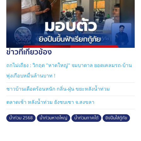
ข่าวที่เกี่ยวข้อง
ถกไม่เถียง : วิกฤต "หาดใหญ่" จมบาดาล ยอดเคลมรถ-บ้าน
พุ่งเกือบหมื่นล้านบาท !
ชาวบ้านเดือดร้อนหนัก กลิ่น-ฝุ่น ขยะหลังน้ำท่วม
ตลาดเช้า หลังน้ำท่วม ยังซบเซา จ.สงขลา
น้ำท่วม 2568
น้ำท่วมหาดใหญ่
น้ำท่วมภาคใต้
ยิงปืนใส่กู้ภัย