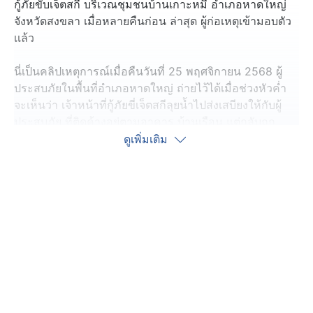
กู้ภัยขับเจ็ตสกี บริเวณชุมชนบ้านเกาะหมี อำเภอหาดใหญ่
จังหวัดสงขลา เมื่อหลายคืนก่อน ล่าสุด ผู้ก่อเหตุเข้ามอบตัว
เเล้ว
นี่เป็นคลิปเหตุการณ์เมื่อคืนวันที่ 25 พฤศจิกายน 2568 ผู้
ประสบภัยในพื้นที่อำเภอหาดใหญ่ ถ่ายไว้ได้เมื่อช่วงหัวค่ำ
จะเห็นว่า เจ้าหน้าที่กู้ภัยขี่เจ็ตสกีลุยน้ำไปส่งเสบียงให้กับผู้
ประสบภัย ที่ติดค้างอยู่ตามอาคาร บ้านเรือน แต่กลับถูก
บุคคลปริศนา คาดว่าน่าจะเป็นผู้ประสบภัย ลั่นกระสุนปืนไล่
ดูเพิ่มเติม
หลัง ดังสนั่นถึง 3 นัด จนชาวบ้านตกใจกลัว
ล่าสุด หลังเหตุการณ์น้ำลด นายเริงชัย ผู้ก่อเหตุ เข้ามอบตัว
กับตำรวจ สภ.หาดใหญ่ สารภาพว่าไม่ได้ตั้งใจ วันเกิดเหตุมี
คนช็อก ต้องปั๊มหัวใจเพื่อช่วยชีวิต ซึ่งเป็นจังหวะเดียวกันที่
เจ้าหน้าที่กู้ภัยขับเจ็ตสกีผ่านมา ตนเองพยายามเรียก เเต่ไม่
จอด อาจไม่ได้ยิน จึงใช้ปืนยิงขึ้นฟ้า เพื่อเรียกให้เจ้าหน้าที่
เลี้ยวเจ็ตสกีมารับผู้ป่วย แต่ไม่เป็นผล พร้อมกับฝากขอโทษที่
ทำให้ตกใจ ส่วนผู้ป่วยอยู่ในห้องไอซียูของโรงพยาบาล
สงขลานครินทร์