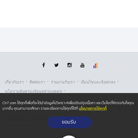
·
·
·
·
เกี่ยวกับเรา
ติตต่อเรา
ร่วมงานกับเรา
เงื่อนไขและข้อตกลง
·
นโยบายคุ้มครองข้อมูลส่วนบุคคล
·
·
นโยบายคุ้มครองข้อมูลส่วนบุคคล (ออนไลน์)
นโยบายคุกกี้
Ch7.com ใช้คุกกี้เพื่อที่จะได้นำข้อมูลไปวิเคราะห์เพื่อปรับปรุงเนื้อหา และเว็บไซต์ให้ตรงกับใจคุณ
นโยบายการใช้คุกกี้
มากขึ้น คุณสามารถศึกษา รายละเอียดการใช้คุกกี้ได้ที่
รับเรื่องร้องเรียน
Copyright © 2026 Bangkok Broadcasting & T.V. Co.,Ltd.
ยอมรับ
All rights reserved