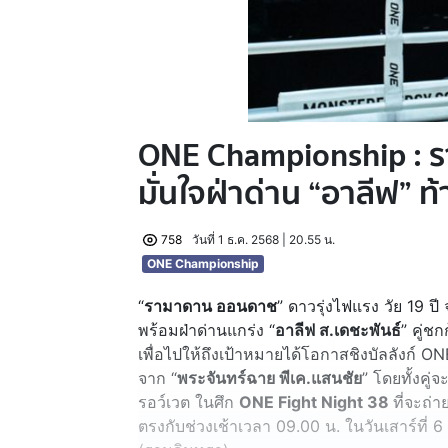
ONE Championship : 
มั่นใจฝ่าด่าน “อาลีฟ” ท
758
วันที่ 1 ธ.ค. 2568 | 20.55 น.
ONE Championship
“
รามาดาน ออนดาช
” ดาวรุ่งไฟแรง วัย 19 ป
พร้อมฝ่าด่านแกร่ง “
อาลีฟ ส.เดชะพันธ์
” คู่ช
เพื่อไปให้ถึงเป้าหมายได้โอกาสชิงบัลลังก์ O
จาก “
พระจันทร์ฉาย พีเค.แสนชัย
” โดยทั้งคู่
รอว์เวต ในศึก
ONE Fight Night 38
ที่จะถ่
ตรงกับช่วงเช้าเวลา 09.00 น. ในวันเสาร์ที่ 