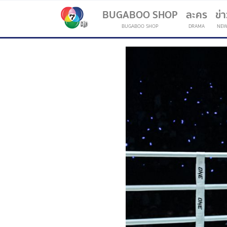
BUGABOO SHOP
ละคร
ข่
BUGABOO SHOP
DRAMA
NEW