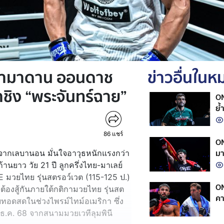
รามาดาน ออนดาช
ข่าวอื่นใน
้าชิง “พระจันทร์ฉาย”
ON
ย้
86
แชร์
ON
มา
ี จากเลบานอน มั่นใจอาวุธหนักแรงกว่า
ซุ
กก้านยาว วัย 21 ปี ลูกครึ่งไทย-มาเลย์
NE มวยไทย รุ่นสตรอว์เวต (115-125 ป.)
ON
จะต้องสู้กันภายใต้กติกามวยไทย รุ่นสต
คา
ายทอดสดในช่วงไพรม์ไทม์อเมริกา ซึ่ง
อก
6 ธ.ค. 68 จากสนามมวยเวทีลุมพินี