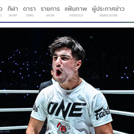
าว
กีฬา
ดารา
รายการ
แฟ้มภาพ
ผู้ประกาศข่าว
S
SPORT
STARS
SHOW
7HDSTOCK
NEWSCASTER
(current)