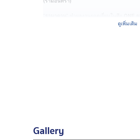
(รามอินทรา)
“
รามาดาน
” ทำผลงานยอดเยี่ยมในศึก
ONE ลุม
รายรวด พร้อมคว้าโบนัส 350,000 บาท ได้ 2 
ดูเพิ่มเติม
“ชาติพยัคฆ์ ศักดิ์สตูล” ในศึก
ONE ลุมพินี 11
สัญญา ONE ไปครองได้สำเร็จ ตอนนี้ “
รามา
เต็มที่ โดยหวังดับซ่า “
อาลีฟ
” ยืดผลงานไร้พ่าย
“
อาลีฟ
เป็นนักสู้ฝีมือดี แต่หมัดเขาไม่มีพลั
ปิดเกมได้ในหนึ่งนาที ผมมั่นใจว่าอาวุธของผม
“อาวุธหลักของ
อาลีฟ
มีแค่หมัดกับลูกเตะ ผมม
คู่ซ้อมของผมส่วนใหญ่ตัวสูงกว่า ทำให้ผมรู้วิธี
“ผมซ้อมหนักมาตลอดก็เพื่อศึกนี้ เชื่อว่ามันจ
มาสมบูรณ์แบบ ไฟต์นี้จะเป็นเหมือนสงครามระ
Gallery