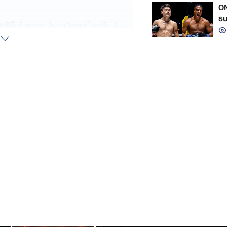
ON
ธน
พินี
ด้วยการปราบนักชกไทยถึง 4
มห
ครั้ง ล่าสุดเอาชนะน็อกเอาต์ยก 2
4
เมื่อวันที่ 27 มิ.ย. ที่ผ่านมา พร้อมคว้า
ดาน
” พร้อมเปิดตัวบนเวที ONE (ใหญ่)
เป็นไฟต์ที่ 5
งเท่าผม เขาชกกับยางดำถึงสามยก ส่วนผม
ทั้งหนักและเร็วกว่า”
องว่าเขาเป็นคู่ต่อสู้ที่เหมาะสม เพราะ
รับมือกับเขาเป็นอย่างดี”
ะเป็นเกมที่ดุเดือดมาก ทุกอย่างจะออก
หว่างเราอย่างแท้จริงครับ”