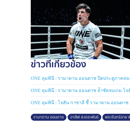
ข่าวที่เกี่ยวข้อง
ONE ลุมพินี : รามาดาน ออนดาช ปิดประตูภาคสอง ล
ONE ลุมพินี : รามาดาน ออนดาช ย้ำชัดจบเกม โจฮัน
ONE ลุมพินี : โจฮัน กาซาลี ชี้ รามาดาน ออนดาช 
รามาดาน ออนดาช
อาลีฟ ส.เดชะพันธ์
พระจันทร์ฉาย พ