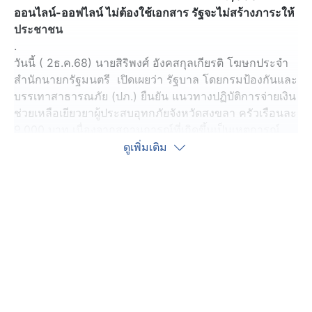
ออนไลน์-ออฟไลน์ ไม่ต้องใช้เอกสาร รัฐจะไม่สร้างภาระให้
ประชาชน
.
วันนี้ ( 2ธ.ค.68) นายสิริพงศ์ อังคสกุลเกียรติ โฆษกประจำ
สำนักนายกรัฐมนตรี เปิดเผยว่า รัฐบาล โดยกรมป้องกันและ
บรรเทาสาธารณภัย (ปภ.) ยืนยัน แนวทางปฏิบัติการจ่ายเงิน
ช่วยเหลือเยียวยาผู้ประสบอุทกภัยจังหวัดสงขลา ครัวเรือนละ
9,000 บาท เนื่องจากสถานการณ์ที่เกิดขึ้นเป็นเหตุการณ์
วิกฤติรุนแรง ขอย้ำว่า ผู้ประสบภัยสามารถยื่นคำร้องโดยไม่
ดูเพิ่มเติม
ต้องใช้เอกสารประกอบ ซึ่งหน่วยงานราชการพร้อมลดขั้น
ตอนการปฏิบัติ และอำนวยความสะดวก เพื่อเร่งจ่ายเงิน
เยียวยาประชาชนให้โดยเร็ว ตามข้อสั่งการของนายอนุทิน
ชาญวีรกูล นายกรัฐมนตรี ทั้งนี้ ขอให้ส่วนท้องถิ่นยึดปฏิบัติ
ตามแนวทางการจ่ายเงินเป็นไปตามแนวทางเดียวกัน เพื่อ
บรรเทาความเดือนร้อนของพี่น้องประชาชน และขอให้ยึด
ความสะดวกของประชาชนเป็นสำคัญ จะต้องไม่สร้างภาระ
ให้ประชาชนเดือดร้อน