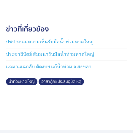
ทั้งนี้รถยนต์กระบะที่ประสบเหตุ เป็นรถอาสากู้ภัยฯ ของ
สมาคมทหารเสือพราน บก.333 กำลังจะนำสิ่งของไปมอบ
ให้กับพี่น้องชาวหาดใหญ่ แต่มาประสบอุบัติเหตุเสียก่อน
ข่าวที่เกี่ยวข้อง
ทำให้มีผู้บาดเจ็บและสิ่งของเสียหาย
ปชป.ระดมความเห็นรับมือน้ำท่วมหาดใหญ่
ประชาธิปัตย์ สัมมนารับมือน้ำท่วมหาดใหญ่
แฉมา-แฉกลับ ตัดงบฯ แก้น้ำท่วม จ.สงขลา
น้ำท่วมหาดใหญ่
อาสากู้ภัยประสบอุบัติเหตุ