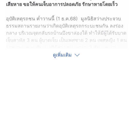
เสียหาย ขอให้คนเจ็บอาการปลอดภัย รักษาหายโดยเร็ว
อุบัติเหตุรถชน ค่ำวานนี้ (1 ธ.ค.68) มูลนิธิสว่างประจวบ
ธรรมสถานรายงานว่าเกิดอุบัติเหตุรถกระบะชนกัน ลงร่อง
กลาง บริเวณจุดกลับรถบ้านบึงขาล่องใต้ ทำให้มีผู้ได้รับบาด
เจ็บสาหัส 3 คน ผู้บาดเจ็บ เป็นเพศชาย 2 คน เพศหญิง 1 คน
รถพยาบาลฉุกเฉิน มูลนิธิสว่างประจวบฯ 2 คัน และรถ
พยาบาลกู้ชีพ อบต.อ่าวน้อย 1 คัน เข้าไปช่วยเหลือผู้ประสบ
ดูเพิ่มเติม
เหตุ และปฐมพยาบาลเบื้องต้นที่เกิดเหตุ
ผู้บาดเจ็บทั้ง 3 คน มีบาดแผลบริเวณศีรษะ มีอาการ
กระวนกระวาย ในจำนวนนี้ 1 คน มีอาการแน่นหน้าอก
นอนราบไม่ได้ จึงต้องนำส่งต่อรถกู้ชีพโรงพยาบาล
ประจวบคีรีขันธ์
สำหรับบริเวณที่เกิดเหตุมีร้อยเวร 30 สภ.เมืองประจวบ กรม
ทางหลวงประจวบ รถยกสูงนิก กู้ภัยทางหลวง ช่วยอำนวย
ความสะดวกด้านการจราจรในที่เกิดเหตุ