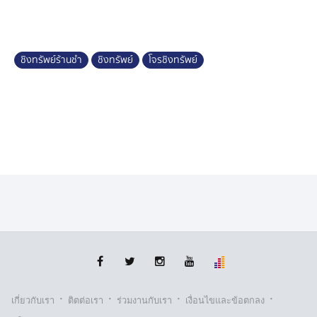
เงินเยอะ ถึงกับเก็บอาการไม่อยู่ แสดงท่าทีร้อนรน ก่อนฉวย
โอกาสที่มีลูกค้าอีกคนเข้ามาในร้านค้า ก่อเหตุวิ่งราวทรัพย์
ทันที
ชิงทรัพย์ร้านชำ
ชิงทรัพย์
โจรชิงทรัพย์
คุณยายเล่าให้ตำรวจฟังว่า คนร้ายใช้เวลาอยู่ในร้านไม่ถึง 2
นาที และไม่ใช่คนในพื้นที่
ตำรวจสืบสวนข้อมูลเพิ่มเติมว่าชายคนนี้ ยังขี่รถ
จักรยานยนต์ไปที่อำเภอศรีมหาโพธิ เพื่อสั่งก๋วยเตี๋ยวที่ร้าน
ค้า และชักดาบซ้ำอีกด้วย โดยชุดสืบสวนอยู่ระหว่างติดตาม
ตัวโจรมารับโทษตามกฎหมาย
หากใครมีข้อมูลเบาะแส ของชายตามภาพนี้ สามารถแจ้ง
ตำรวจได้ทันที และหากนำไปสู่การจับกุม เจ้าของร้านชำ
ยินดีมอบเงิน 10,000 บาท ให้เป็นสินน้ำใจ
·
·
·
·
เกี่ยวกับเรา
ติตต่อเรา
ร่วมงานกับเรา
เงื่อนไขและข้อตกลง