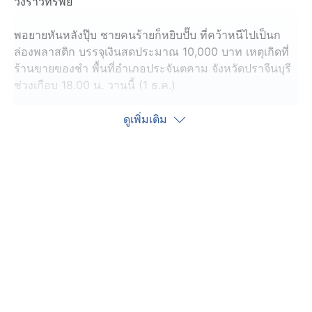
วิ่งราวทรัพย์
พอยายหันหลังปุ๊บ ชายคนร้ายก็หยิบปั๊บ ที่คว้าหนีไปเป็นก
ล่องพลาสติก บรรจุเงินสดประมาณ 10,000 บาท เหตุเกิดที่
ร้านขายของชำ พื้นที่อำเภอประจันตคาม จังหวัดปราจีนบุรี
ช่วงเกือบ 18.00 น. วานนี้ (1 ธ.ค.)
คนร้ายรายนี้ ขี่รถจักรยานยนต์สีน้ำเงินมาจอด ตะโกนบอก
ดูเพิ่มเติม
หญิงอายุ 70 ปี เจ้าของร้าน "ยายเติมน้ำมันรถหน่อย" คุณ
ยายค่อย ๆ ลุกจากโต๊ะไม้เพื่อไปเติมน้ำมันรถให้
จังหวะนั้นมีลูกค้าขี่รถจักรยานยนต์อีกคัน เข้ามาซื้อของ
พอดี และด้วยความคุ้นเคย เห็นยายกำลังเติมน้ำมันอยู่ จึง
เดินไปหยิบสินค้าเอง แล้วบอกยายว่า ผมวางเงินค่าของไว้ที่
โต๊ะนะ
กระทั่งคุณยายเติมน้ำมันรถจักรยานยนต์เรียบร้อย ชาย
คนร้ายบอกว่าซื้อน้ำดื่มและยาเส้นเพิ่มเติม เพื่อให้คุณยาย
เดินไปหยิบของ แล้วชะโงกดูเงินในกล่องพลาสติก พอเห็น