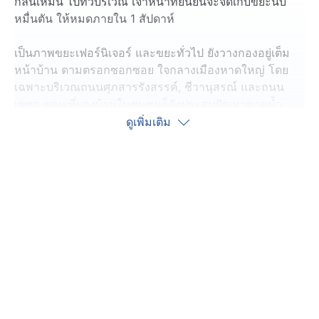
กลิ่นเหม็น ไปทั่วบริเวณ เจ้าหน้าที่ยืนยันจะจัดเก็บขยะนับ
หมื่นตัน ให้หมดภายใน 1 สัปดาห์
เป็นภาพขยะเฟอร์นิเจอร์ และขยะทั่วไป ยังวางกองอยู่เต็ม
หน้าบ้าน ตามตรอกซอกซอย ใจกลางเมืองหาดใหญ่ โดย
เฉพาะบริเวณถนนศุภสารรังสรรค์, ชีวานุสรณ์ และถนน
เพชร ขณะที่บางบ้านในชุมชนก็ยังประสบปัญหาขาดน้ำ
ขาดไฟ เพื่อนำมาฉีดล้างทำความสะอาดคราบโคลน ตอนนี้
ดูเพิ่มเติม
เข้าสู่วันที่ 6 แล้ว ทำได้แต่เพียงรื้อย้ายข้าวของที่เสียหาย
ออกมากองไว้หน้าบ้าน ยังไม่มีเจ้าหน้าที่ เข้าไปดำเนินการ
จัดเก็บออกไปจากชุมชน เริ่มส่งกลิ่นเหม็นคละคลุ้งไปทั่ว
บริเวณแล้ว
ส่วนที่บริเวณ แยกสะพานดำ ถนนราษฎร์อุทิศ ซึ่งเป็นจุดศูนย์
รวมขยะทุกชนิดที่ เก็บรวบรวมขนย้ายออกมาจากชุมชนต่าง
ๆ ในเขตเทศบาลนครหาดใหญ่ มากองรวมกันไว้ ตอนนี้ เจ้า
หน้าที่เทศบาลกำลังใช้รถแบกโฮ เร่งตักขยะใส่รถ เพื่อขน
ออกไปทิ้งพื้นที่จัดการขยะ ด้านนอกอีกทอดหนึ่ง