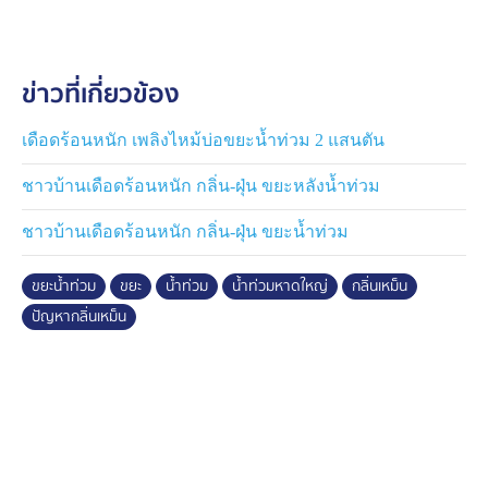
ตอนนี้ก็เริ่ม ส่งผลกระทบกับชาวบ้านแถว ๆ จุดพักขยะ
ชั่วคราว ต้องสวมใส่หน้ากากอนามัย ป้องกันทั้งฝุ่นจาก
รถยนต์ที่ขับผ่านไปมา และกลิ่นเหม็นจากกองขยะ ที่ฟุ้ง
ข่าวที่เกี่ยวข้อง
กระจายไปทั่วบริเวณ ทำเอาหลายคนเดือดร้อน เพราะต้อง
เปิดร้านมทำมาหากินตามปกติ แต่ก็มีบางคนทนกลิ่นเหม็น
ไม่ไหว ก็ต้องไปอาศัยอยู่ตามบ้านญาติ
เดือดร้อนหนัก เพลิงไหม้บ่อขยะน้ำท่วม 2 แสนตัน
ชาวบ้านเดือดร้อนหนัก กลิ่น-ฝุ่น ขยะหลังน้ำท่วม
ด้าน นายกิตติ เรืองเริงกุลฤทธิ์ ปลัดเทศบาลนครหาดใหญ่
เปิดเผยว่า เจ้าหน้าที่เทศบาลและหลายหน่วยงานกำลังเร่ง
ชาวบ้านเดือดร้อนหนัก กลิ่น-ฝุ่น ขยะน้ำท่วม
เคลียร์ขยะ ที่ตกค้างภายในเมืองหาดใหญ่ วันละเกือบหมื่น
ตัน ซึ่งคาดว่าขยะ ทั้งหมดภายในเขตเทศบาลนครหาดใหญ่
ขยะน้ำท่วม
ขยะ
น้ำท่วม
น้ำท่วมหาดใหญ่
กลิ่นเหม็น
นับแสนตัน ก่อนจะนำไปทิ้งที่บ่อขยะ ในตำบลเกาะแก้ว คาด
ปัญหากลิ่นเหม็น
ว่าใช้เวลาไม่ต่ำกว่า 1 สัปดาห์ ในการเคลียร์ขยะทั้งหมด
และภาพฝุ่นฟุ้งไปทั่วเมืองหาดใหญ่ ซึ่งเกิดจากดินที่มากับน้ำ
ท่วม ทำให้วันนี้ กรมทางหลวง จัดรถดูดฝุ่น 30 คัน ลงไป
ช่วยเหลือในพื้นที่อำเภอหาดใหญ่ จังหวัดสงขลา โดยมี
ตำรวจทางหลวง ขับนำขบวนพาไปส่งจุดหมายอย่าง
ปลอดภัย