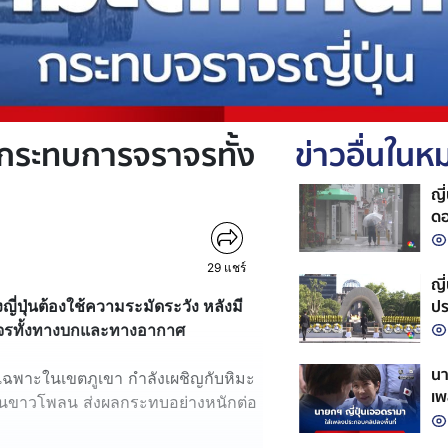
ก กระทบการจราจรทั้ง
ข่าวอื่นใน
ญี
ดอ
29
แชร์
ญี
ปร
ญี่ปุ่นต้องใช้ความระมัดระวัง หลังมี
าจรทั้งทางบกและทางอากาศ
นา
ดยเฉพาะในเขตภูเขา กำลังเผชิญกับหิมะ
เพ
มะจนขาวโพลน ส่งผลกระทบอย่างหนักต่อ