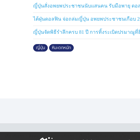
ญี่ปุ่นสั่งอพยพประชาชนนับแสนคน รับมือพายุ ดอ
ไต้ฝุ่นดอลฟิน จ่อถล่มญี่ปุ่น อพยพประชาชนเกือบ 26
ญี่ปุ่นจัดพิธีรำลึกครบ 81 ปี การทิ้งระเบิดปรมาณูที่
ญี่ปุ่น
หิมะตกหนัก
·
·
·
·
เกี่ยวกับเรา
ติตต่อเรา
ร่วมงานกับเรา
เงื่อนไขและข้อตกลง
นโยบายคุ้ม