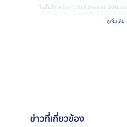
ในพื้นที่จังหวัดอาโอโมริ (Aomori) มีปริมา
เที่ยวบินภายในประเทศที่เชื่อมต่อระหว่างจังห
(Hyogo) ต้องถูกยกเลิก เนื่องจากทัศนวิสัยย่ำแ
ดูเพิ่มเติม
นอกจานี้ รถไฟท้องถิ่นในจังหวัดอาโอโมริก็หยุด
(Miyagi) นับตั้งแต่คืนวันพุธที่ผ่านมาถึงเช้าวัน
13 ครั้ง
ทั้งนี้ สำนักงานอุตุนิยมวิทยาประกาศเตือนใ
และอันตรายอื่น ๆ ที่อาจเกิดขึ้นจากหิมะตกหน
ข่าวที่เกี่ยวข้อง