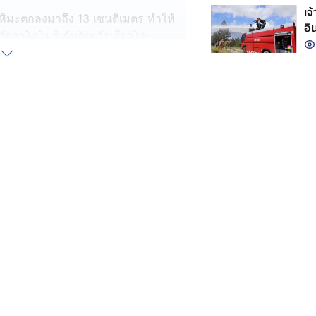
เจ
ณหิมะตกลงมาถึง 13 เซนติเมตร ทำให้
อิ
วัดอาโอโมริ กับจังหวัดเฮียวโงะ
ย่
ให้บริการเช่นกัน ส่วนที่จังหวัดมิยางิ
นี้ มีอุบัติเหตุรถยนต์ลื่นไถลอย่างน้อย
ห้ประชาชนเฝ้าระวังการจราจรติดขัด
ัก