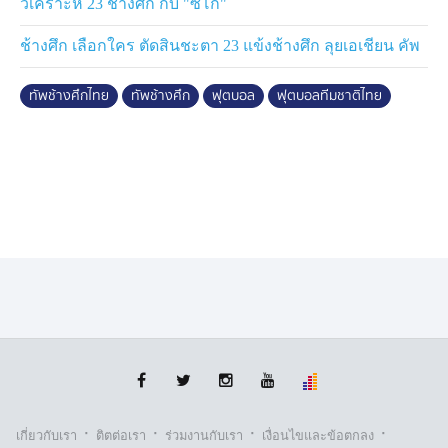
วิเคราะห์ 23 ช้างศึก กับ "ซิโก้"
ช้างศึก เลือกใคร ตัดสินชะตา 23 แข้งช้างศึก ลุยเอเชียน คัพ
ทัพช้างศึกไทย
ทัพช้างศึก
ฟุตบอล
ฟุตบอลทีมชาติไทย
·
·
·
·
เกี่ยวกับเรา
ติตต่อเรา
ร่วมงานกับเรา
เงื่อนไขและข้อตกลง