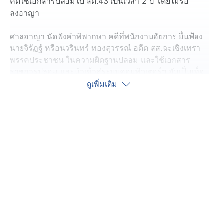
คดีใช้เอกสารปลอมใบ สด.43 เป็นเวลา 2 ปี โดยไม่รอ
ลงอาญา
ศาลอาญา นัดฟังคำพิพากษา คดีที่พนักงานอัยการ ยื่นฟ้อง
นายจิรัฏฐ์ หรือนวรินทร์ ทองสุวรรณ์ อดีต สส.ฉะเชิงเทรา
พรรคประชาชน ในความผิดฐานปลอม และใช้เอกสาร
ราชการปลอม และนำเข้าสู่ระบบคอมพิวเตอร์ฯ อันเป็นเท็จ
คดีปลอมเอกสารใบ สด.43 โดยก่อนที่จะเข้ารับฟังคำ
ดูเพิ่มเติม
พิพากษา นายจิรัฏฐ์ ยืนยันกับผู้สื่อข่าวว่า เอกสารใบ สด.43
เป็นเอกสารจริง
โดยใช้เวลากว่า 2 ชั่วโมง พิเคราะห์ว่า จำเลยนำสืบความ
ยอมรับว่า ไม่ได้ผ่านการตรวจเลือกอย่างถูกต้องตาม
กฎหมายเมื่อปี 2555 การที่นำเอกสารอ้างว่าเป็นใบ สด.43
ออกมาเผยแพร่ ว่าเป็นเอกสารที่ถูกต้องตามกฎหมาย ทั้งที่
จำเลยเป็น สส. และเป็นคณะกรรมการกรรมาธิการทหาร
ย่อมรู้แก่ใจว่า เป็นการเผยแพร่ข้อความเท็จ และเป็นการใช้
เอกสารทางราชการปลอม จึงพิพากษาว่ากระทำผิดจริง สั่ง
จำคุกเป็นเวลา 2 ปี โดยไม่รอลงอาญา