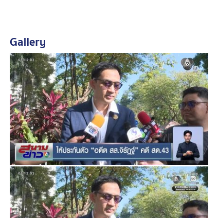
หลังจากนั้น ในช่วงบ่ายวานนี้ ศาลอาญา ได้พิจารณาแล้วมี
คำสั่งอนุญาตให้ นายจิรัฏฐ์ อดีต สส.ฉะเชิงเทรา จำเลย
Gallery
ประกันปล่อยตัวชั่วคราว ในระหว่างอุทธรณ์คดี โดยตีราคา
หลักทรัพย์ประกัน 100,000 บาท โดยไม่กำหนดเงื่อนไขใด
ๆ
โดยมี นายวิโรจน์ ลักขณาอดีศร และ นางสาวเบญจา
แสงจันทร์ อดีต สส.บัญชีรายชื่อพรรคประชาชน ไปให้กำลัง
ใจ นายจิรัฏฐ์
โดย นายจิรัฏฐ์ กล่าวภายหลังได้รับการประกันตัวว่า หลัง
จากนี้ก็จะดำเนินการยื่นอุทธรณ์คำพิพากษาของศาลชั้นต้น
ต่อไป ที่ถูกพิพากษาจำคุก 2 ปี วันนี้ยอมรับว่าผิดหวัง แต่ก็
ถือว่าคดียังไม่สิ้นสุด และยังมีหลายประเด็นที่คำพิพากษา
ของศาลชั้นต้นไม่ได้เอ่ยถึง ก็จะนำตรงนี้ยื่นอุทธรณ์ต่อไป
ขณะที่ พรรคประชาชน มีความเห็นต่อกรณีดังกล่าวว่า
เรื่องนี้ นายจิรัฏฐ์ มีสิทธิพิสูจน์ตัวเองในกระบวนการยุติธรรม