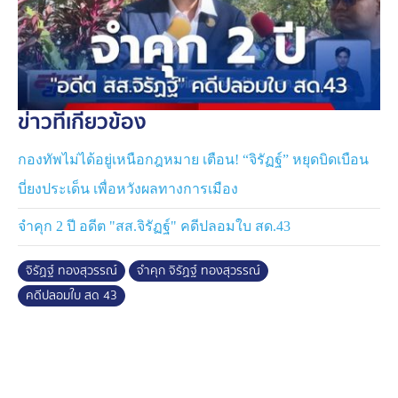
ซึ่งยังเหลือชั้นอุทธรณ์ และฎีกา โดยพรรคจะไม่เข้าไป
แทรกแซงคดีดังกล่าว
ส่วนประเด็นเรื่องการลงสมัคร สส. นั้น นายจิรัฏฐ์ ได้ตัดสิน
ใจมานานแล้วว่าจะไม่ลงสมัครต่อ โดยภรรยาของนายจิรัฏฐ์
ข่าวที่เกี่ยวข้อง
ซึ่งช่วยหาเสียง และทำงานคลุกคลีกับประชาชนในพื้นที่มา
ด้วยกันตลอด ได้แสดงความประสงค์สมัครรับเลือกตั้งใน
กองทัพไม่ได้อยู่เหนือกฎหมาย เตือน! “จิรัฏฐ์” หยุดบิดเบือน
นามพรรคประชาชน ซึ่งก็ต้องเข้าสู่กระบวนการคัดเลือก
ของพรรค โดยไม่ได้รับสิทธิพิเศษใด ๆ
บี่ยงประเด็น เพื่อหวังผลทางการเมือง
จำคุก 2 ปี อดีต "สส.จิรัฏฐ์" คดีปลอมใบ สด.43
ก่อนที่ นายจิรัฏฐ์ จะออกมาโพสต์ข้อความที่เพิ่มเติมจากการ
ให้สัมภาษณ์ ว่า ที่มาของเอกสารดังกล่าว ได้รับมาจากสัสดี
จิรัฏฐ์ ทองสุวรรณ์
จำคุก จิรัฏฐ์ ทองสุวรรณ์
ในสถานที่และเวลาราชการ และตลอด 13 ปี ไม่เคยถูก
กองทัพแจ้งความดำเนินคดี ข้อหาหนีทหาร อีกทั้งลายเซ็น
คดีปลอมใบ สด 43
เจ้าหน้าที่ในใบ สด. 43 ก็เป็นลายเซ็นเดียวกันกับในเอกสาร
ต้นขั้วที่กองทัพนำมาแสดงเอง เอกสารฉบับดังกล่าวเป็นของ
จริง