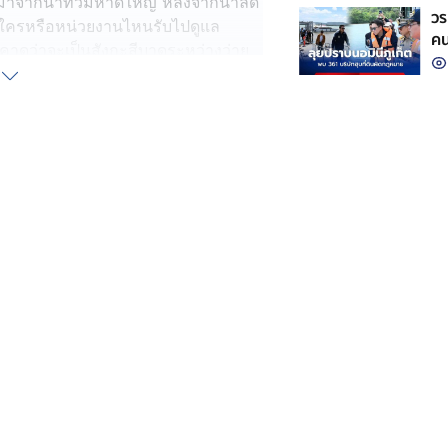
หลือมาจากน้ำท่วมหาดใหญ่ หลังจากน้ำลด
วร
มีใครหรือหน่วยงานไหนรับไปดูแล
คน
าดว่าจะเป็นสังกะสีบาดระหว่างว่าย
ยงที่ จ.อุดรธานี ด้วยระยะทาง 1,600
วิทยุฟ้าให้ทีวีช่องดาวเทียมช่องหนึ่ง
อดตายจากอุทกภัยน้ำท่วมในหาดใหญ่ เปิด
นโซเชียลฯ แต่ยังไม่รู้ว่า เป็นหมูตัว
างเมธาธรรม ช่วยเหลือและพาตัวไปที่
่วยกู้ชีพ ว่าตนเองมีความประสงค์
่หมูตัวนี้ สู้ชีวิต รอดตายจากน้ำท่วม
าบุญรอด" มาเลี้ยงเป็นเพื่อนเล่นกับ
ตัว "เจ้าบุญรอด" มาส่งให้ พบว่าตาม
รอยแผลค่อย ๆ สมานกันแล้ว