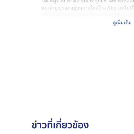
โดยหมูตัวนี้ ทางเจ้าหน้าที่กู้ภัยฯ ได้ช่วยเ
พบเจ้าบุญรอดอยู่บนกรงใกล้โรงเรียน แต่ไม่
บริเวณลำตัว ขา มีบาดแผลจากของมีคมบาด ค
น้ำเอาตัวรอด ด้วยความสงสารจึงนำกลับมาเลี้
ดูเพิ่มเติม
กม. โดยตั้งชื่อให้ว่า “เจ้าบุญรอด”
ล่าสุด ดร.พรทิพา สุพัฒนุกูล ผู้อำนวยการสถานี
ซึ่งรับอุปการะเลี้ยงดูเจ้า "บุญรอด" หมูที่ร
เผยว่า ตอนแรกเห็นหมูตัวนี้จากในคลิปที่แชร์กั
เดียวกับที่เป็นข่าวดัง
กระทั่งมาทราบว่ามีอาสากู้ภัยมูลนิธิอุดรสว่
จ.อุดรธานี จึงให้ทีมงานประสานไปสอบถามหน
อยากขอรับเลี้ยง ส่วนหนึ่งเพราะเวทนาสงสาร ที
หาดใหญ่มาได้อย่างปาฏิหาริย์ และอยากได้ "เจ้
"เจ้าบุญมี" หมูป่าที่เลี้ยงไว้อีก 1 ตัว
ข่าวที่เกี่ยวข้อง
โดย ดร.พรทิพา บอกว่าวันแรกที่หน่วยกู้ภัยนำ
ลำตัวยังมีบาดแผล ก็เฝ้าทายารักษาจนวันนี้