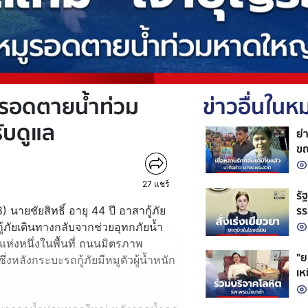
มูรอดตายน้ำท่วม
ข่าวอื่นใน
ับดูแล
ย่
ขณ
27
แชร์
รั
รร
8) นายชัยสิทธิ์ อายุ 44 ปี อาสากู้ภัย
สถ
ู้ภัยเดินทางกลับจากช่วยอุทกภัยน้ำ
แห่งหนึ่งในพื้นที่ ถนนมิตรภาพ
"ย
่งหลังกระบะรถกู้ภัยมีหมูตัวผู้น้ำหนัก
เห
ชว