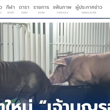
าว
กีฬา
ดารา
รายการ
แฟ้มภาพ
ผู้ประกาศข่าว
S
SPORT
STARS
SHOW
7HDSTOCK
NEWSCASTER
(current)