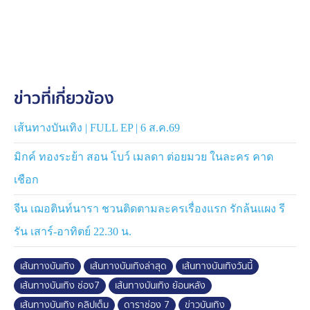
ข่าวที่เกี่ยวข้อง
เส้นทางบันเทิง | FULL EP | 6 ส.ค.69
มิกค์ ทองระย้า สอน โบว์ เมลดา ต่อยมวย ในละคร คาด
เชือก
จีน เฌอตินท์นารา ชวนติดตามละครเรื่องแรก รักล้นแผง รี
รัน เสาร์-อาทิตย์ 22.30 น.
เส้นทางบันเทิง
เส้นทางบันเทิงล่าสุด
เส้นทางบันเทิงวันนี้
เส้นทางบันเทิง ช่อง7
เส้นทางบันเทิง ย้อนหลัง
เส้นทางบันเทิง คลิปเต็ม
ดาราช่อง 7
ข่าวบันเทิง