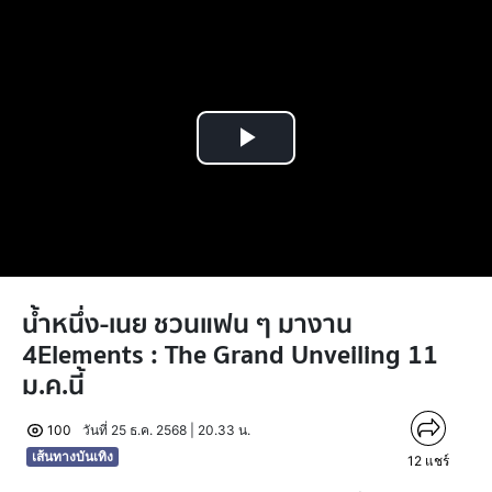
Play
Video
น้ำหนึ่ง-เนย ชวนแฟน ๆ มางาน
4Elements : The Grand Unveiling 11
ม.ค.นี้
100
วันที่ 25 ธ.ค. 2568 | 20.33 น.
เส้นทางบันเทิง
12
แชร์