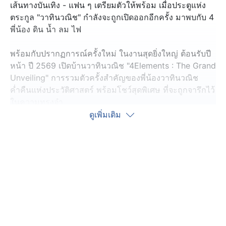
เส้นทางบันเทิง - แฟน ๆ เตรียมตัวให้พร้อม เมื่อประตูแห่ง
ตระกูล "วาทินวณิช" กำลังจะถูกเปิดออกอีกครั้ง มาพบกับ 4
พี่น้อง ดิน น้ำ ลม ไฟ
พร้อมกับปรากฏการณ์ครั้งใหม่ ในงานสุดยิ่งใหญ่ ต้อนรับปี
หน้า ปี 2569 เปิดบ้านวาทินวณิช "4Elements : The Grand
Unveiling" การรวมตัวครั้งสำคัญของพี่น้องวาทินวณิช
ค่ำคืนแห่งประวัติศาสตร์ พร้อมโชว์สุดพิเศษ ที่จะถูกจารึกไว้
ในความทรงจำ
ดูเพิ่มเติม
มาเจอกันได้ในวันที่ 11 มกราคม 2569 เวลา 17.00 น. ที่
Union Hall @ Union Mall ซึ่งงานนี้เราไปเจอคู่บ้านไฟอย่าง
น้ำหนึ่ง-เนย ฝากมาเชิญชวนแฟน ๆ ไม่อยากให้พลาด
ปรากฏการณ์ครั้งสำคัญนี้เลย
งานนี้แฟน ๆ วอร์มนิ้วรอเลย เตรียมกดบัตรเข้าร่วมงาน เปิด
จำหน่ายวันเสาร์นี้ ตั้งแต่เวลา 10.00 น. แล้วมาร่วมเป็นส่วน
หนึ่งในงานนี้ไปด้วยกัน