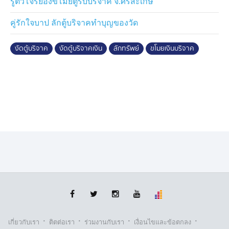
รู้ตัวโจรย่องขโมยตู้รับบริจาค จ.ศรีสะเกษ
คู่รักใจบาป ลักตู้บริจาคทำบุญของวัด
งัดตู้บริจาค
งัดตู้บริจาคเงิน
ลักทรัพย์
ขโมยเงินบริจาค
·
·
·
·
เกี่ยวกับเรา
ติตต่อเรา
ร่วมงานกับเรา
เงื่อนไขและข้อตกลง