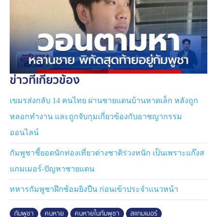
ทำงานแสกมเมอร์ เมื่อเหยื่อหลงเชื่อจะถูกยึดหนังสือเดินทาง
ข่มขู่ไม่ให้หลบหนี บังคับให้ทำงาน หากใครไม่ยอมก็จะใช้
เครื่องช็อตไฟฟ้าทำร้าย นำบัญชีธนาคารไปใช้เป็นบัญชีม้า
พร้อมทั้งมีการใช้ความรุนแรง และเกี่ยวข้องกับเหตุทำร้าย
นักศึกษาชาวเกาหลีใต้ในประเทศเพื่อนบ้านจนเสียชีวิต
ข่าวที่เกี่ยวข้อง
ส่วน นายเฉิน สัญชาติจีน ผู้ต้องหาอีกคน ขณะเข้าจับกุมพบ
มีอาการมึนเมาคล้ายเสพยาเสพติด ตรวจปัสสาวะพบมีสาร
เขมรส่งกลับ 14 คนไทย ผ่านชายแดนบ้านหาดเล็ก หลังถูก
เสพติด จึงถูกดำเนินคดี
หลอกทำงาน และถูกจับกุมเกี่ยวข้องกับอาชญากรรม
ตำรวจเตรียมส่งตัว นายฮัม เป็นผู้ร้ายข้ามแดนกลับไป
ออนไลน์
ประเทศต้นทางที่กระทำความผิดต่อไป
กัมพูชาชี้ยอดนักท่องเที่ยวต่างชาติร่วงหนัก เป็นเพราะแก๊งส
แกมเมอร์-ปัญหาชายแดน
ทหารกัมพูชาฝึกซ้อมยิงปืน ก่อนเข้าประจำแนวหน้า
กัมพูชา
คนหาย
คนหายในกัมพูชา
สแกมเมอร์