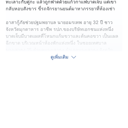
ทะเลาะกับคู่กะ แล้วถูกฟาดด้วยแก้วกาแฟบาดเจ็บ แต่เขา
กลับหอบสังขาร ขี่รถจักรยานยนต์มาหาภรรยาที่ห้องเช่า
อาสากู้ภัยช่วยปฐมพยาบล นายอมรเทพ อายุ 32 ปี ชาว
จังหวัดมุกดาหาร อาชีพ รปภ.ของบริษัทเอกชนแห่งหนึ่ง
บาดเจ็บมีบาดแผลที่โหนกแก้มขวาและต้นคอขวา เป็นแผล
ฉีกขาด บริเวณหน้าห้องพักแห่งหนึ่ง ในซอยเทศบาล
บางเสาธง 15 ตำบลบางเสาธง อำเภอบางเสาธง จังหวัด
สมุทรปราการ เวลา 19.30 น. คืนที่ผ่านมา
ดูเพิ่มเติม
สอบถามคนเจ็บ อยู่ในอาการเมาสุรา ให้การวกวนว่า ตนเอง
ทะเลาะวิวาทกับทาง รปภ.คู่กะ ที่โรงงานแห่งหนึ่ง ซอยบาง
ปลา 42 อำเภอบางพลี ก่อนถูก รปภ.คู่กรณี ใช้แก้วกาแฟ
ฟาดหน้าแตก เลือดอาบ
จากนั้นตนเองขี่รถจักรยานยนต์พาร่างกายอันบอบช้ำ กลับ
มาหาภรรยาที่ห้องพักในเคหะเมืองใหม่บางพลี พื้นที่อำเภอ
บางเสาธง เพื่อให้ภรรยา โทร.แจ้งเจ้าหน้าที่ช่วยเหลือ