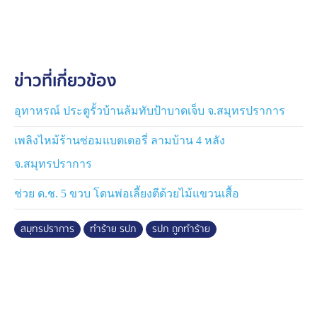
ส่วนทางคดี ตำรวจ สภ.บางเสาธง แนะนำผู้เสียหาย หาก
ประสงค์จะเอาเรื่องกับผู้ก่อเหตุ สามารถเข้าแจ้งความร้อง
ทุกข์กับทางพนักงานสอบสวนของ สภ.บางพลี ท้องที่เกิดเหตุ
ได้
ข่าวที่เกี่ยวข้อง
อุทาหรณ์ ประตูรั้วบ้านล้มทับป้าบาดเจ็บ จ.สมุทรปราการ
เพลิงไหม้ร้านซ่อมแบตเตอรี่ ลามบ้าน 4 หลัง
จ.สมุทรปราการ
ช่วย ด.ช. 5 ขวบ โดนพ่อเลี้ยงตีด้วยไม้แขวนเสื้อ
สมุทรปราการ
ทำร้าย รปภ
รปภ ถูกทำร้าย