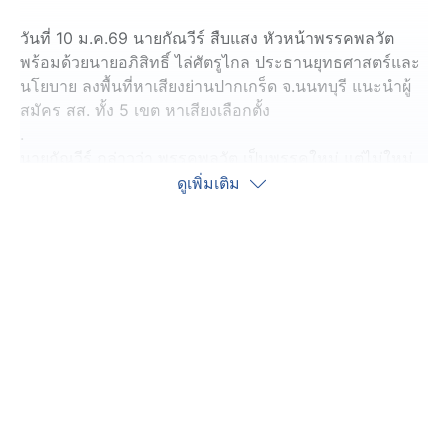
วันที่ 10 ม.ค.69 นายกัณวีร์ สืบแสง หัวหน้าพรรคพลวัต
พร้อมด้วยนายอภิสิทธิ์ ไล่ศัตรูไกล ประธานยุทธศาสตร์และ
นโยบาย ลงพื้นที่หาเสียงย่านปากเกร็ด จ.นนทบุรี แนะนำผู้
สมัคร สส. ทั้ง 5 เขต หาเสียงเลือกตั้ง
.
นายกัณวีร์ กล่าวว่า พรรคพลวัต เป็นพรรคใหม่ แต่ไม่ใหม่
สำหรับคนนนทบุรี เพราะมีอดีตสส.เขต มาลงสมัครครั้งนี้
ดูเพิ่มเติม
ด้วย ส่วนผู้สมัครคนอื่น ก็เป็นนักปฏิบัติที่ทำงานเพื่อพื้นที่
และพรรคพลวัต จะเป็นพรรคทางเลือกให้กับประชาชนที่เบื่อ
การเมืองแบบเก่า
.
และในวันเด็กแห่งชาติ พรรคพลวัต ได้เสนอนโยบาย
คุ้มครองเด็ก เพราะสิทธิเด็กไม่สามารถละเลยได้ อยากเห็น
ว่าเด็กไทยทุกคนและเด็ก ๆ ทั่วโลกได้รับความคุ้มครอง เข้า
ถึงสวัสดิการ เข้าถึงการศึกษา การมีความคิดริเริ่ม
สร้างสรรค์ เด็ก ๆ ควรได้เปิดโลกทัศน์
.
ระหว่างหาเสียง มีชาวบ้านเข้ามาทักทาย ชื่นชมการทำ