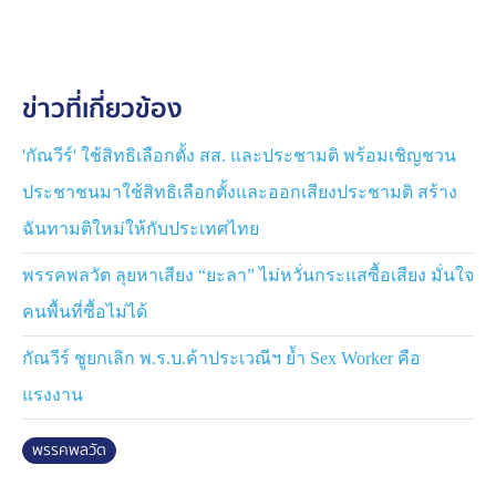
หน้าที่ในสภาฯ นายกัณวีร์ ให้คำมั่นว่า ถ้าเข้าสภาฯ แล้วจะ
ไม่หายหน้า จะไม่ทำการเมืองแบบเก่า ตนเองเป็นคนยึดมั่น
ในคำสัตย์ และไม่เคยเสียสัตย์ จะไม่ทิ้งประชาชน จะไม่ทิ้ง
ข่าวที่เกี่ยวข้อง
ใครไว้ข้างหลังแน่นอน
'กัณวีร์' ใช้สิทธิเลือกตั้ง สส. และประชามติ พร้อมเชิญชวน
ประชาชนมาใช้สิทธิเลือกตั้งและออกเสียงประชามติ สร้าง
ฉันทามติใหม่ให้กับประเทศไทย
พรรคพลวัต ลุยหาเสียง “ยะลา” ไม่หวั่นกระแสซื้อเสียง มั่นใจ
คนพื้นที่ซื้อไม่ได้
กัณวีร์ ชูยกเลิก พ.ร.บ.ค้าประเวณีฯ ย้ำ Sex Worker คือ
แรงงาน
พรรคพลวัต