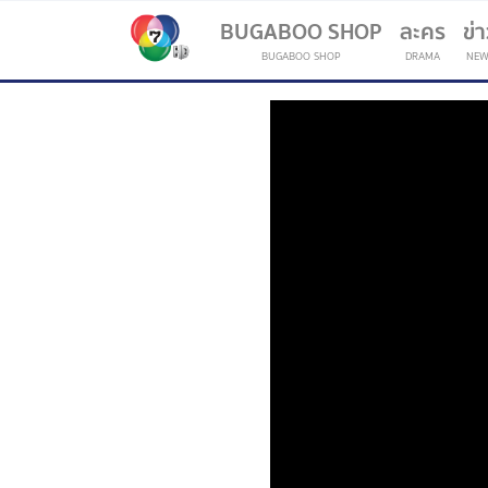
BUGABOO SHOP
ละคร
ข่
BUGABOO SHOP
DRAMA
NEW