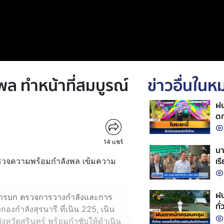
พล ทำหน้าที่สมบูรณ์
ข่าวอื่นใน
ฝน
ตก
14
แชร์
นา
เร
่ตรวจความพร้อมกำลังพล เข้มความ
ฝน
หารบก ตรวจการวางกำลังและการ
ทั
ำลังสุรนารี ที่เนิน 225, เนิน
วัดสุรินทร์ พร้อมกำชับให้ดำเนิน