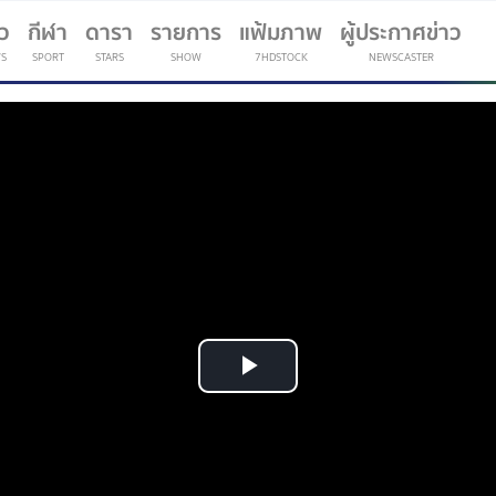
าว
กีฬา
ดารา
รายการ
แฟ้มภาพ
ผู้ประกาศข่าว
S
SPORT
STARS
SHOW
7HDSTOCK
NEWSCASTER
(current)
Play
Video