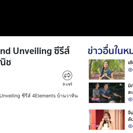
 Unveiling ซีรีส์
ข่าวอื่นใน
ณิช
เส
9
แชร์
มิ
ละ
nveiling ซีรีส์ 4Elements บ้านวาทิน
จี
ล้