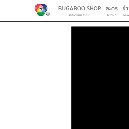
BUGABOO SHOP
ละคร
ข่
BUGABOO SHOP
DRAMA
NEW