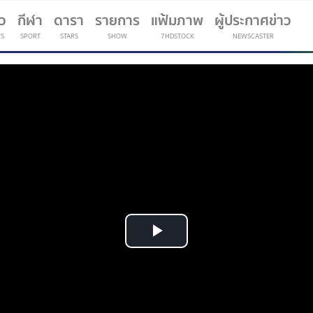
าว
กีฬา
ดารา
รายการ
แฟ้มภาพ
ผู้ประกาศข่าว
S
SPORT
STARS
SHOW
7HDSTOCK
NEWSCASTER
(current)
Play
Video