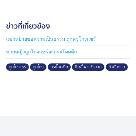
ตำรวจให้ข้อมูลว่า คดีอยู่ระหว่างสืบสวน โดยได้นัดสอบ
ปากคำเพิ่มเติมอีกครั้งในวันจันทร์ที่ 19 มกราคมนี้
ข่าวที่เกี่ยวข้อง
แขวนป้ายขอความเป็นธรรม ถูกครูโกงแชร์
ช่วยหญิงถูกโกงแชร์จะกระโดดตึก
ถูกโกงแชร์
ถูกโกง
กระโดดตึก
คิดสั้นฆ่าตัวตาย
ฆ่าตัวตาย