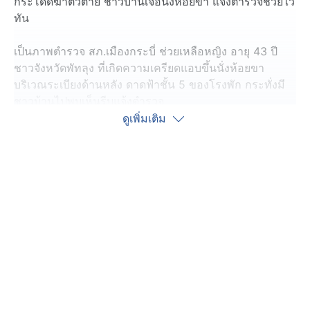
กระโดดฆ่าตัวตาย ชาวบ้านเจอนั่งห้อยขา แจ้งตำรวจช่วยไว้
ทัน
เป็นภาพตำรวจ สภ.เมืองกระบี่ ช่วยเหลือหญิง อายุ 43 ปี
ชาวจังหวัดพัทลุง ที่เกิดความเครียดแอบขึ้นนั่งห้อยขา
บริเวณระเบียงด้านหลัง ดาดฟ้าชั้น 5 ของโรงพัก กระทั่งมี
ชาวบ้านไปพบเห็นรีบแจ้งตำรวจ
ดูเพิ่มเติม
ตำรวจช่วยเหลือ พาตัวลงมาด้านล่างอย่างปลอดภัย เจ้าตัว
เอาแต่ร้องไห้ พูดเพียงว่าให้ช่วยจับคนที่โกงเธอมาดำเนินคดี
ต่อมาสามีของหญิงคนนี้มาที่โรงพัก ร่วมพูดคุยเกลี้ยกล่อม
จนภรรยามีอาการสงบลง
สามีให้ข้อมูลว่า ภรรยามีประวัติพยายามฆ่าตัวตายมาแล้ว
ก่อนหน้านี้ มูลเหตุเกิดจากถูกโกงแชร์ โดยภรรยานำเงินไป
เล่นแชร์กับคนรู้จัก พอถึงงวดสุดท้ายกลับไม่ได้เงิน และถูก
เท้าแชร์บ่ายเบี่ยงเรื่อยมา แจ้งความกับตำรวจไว้เมื่อวันที่ 18
ธันวาคม ที่ผ่านมา