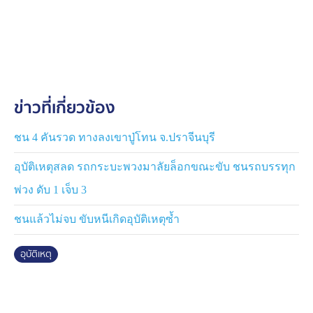
อายุประมาณ 20 ปี มีอาการปวดต้นขาซ้าย ขาผิด อีกราย
เป็นหญิง อายุประมาณ 35 ปี ติดอยู่ภายในรถตู้ อยู่ในอาการ
หมดสติ ไม่รู้สึกตัว และมีอาการขาซ้ายผิดรูป เจ้าหน้าที่กู้ภัย
ต้องใช้อุปกรณ์ตัด–ถ่าง ช่วยนำตัวออกจากซากรถ ก่อน
ปฐมพยาบาลและเร่งนำส่งโรงพยาบาลโพธิ์ชัย
ข่าวที่เกี่ยวข้อง
สอบถามคนขับรถตู้เปิดเผยว่า ตนขับรถรับผู้โดยสารมาจาก
กรุงเทพ และทยอยส่งผู้โดยสารตามรายทาง ซึ่งภายในรถ
เหลือผู้โดยสาร 2 ราย อยู่ระหว่างนำส่งผู้โดยสารไปยังปลาย
ชน 4 คันรวด ทางลงเขาปู่โทน จ.ปราจีนบุรี
ทางที่จังหวัดนครพนม มาถึงจุดเกิดเหตุได้เป็นที่ราบสูง ตนจึง
อุบัติเหตุสลด รถกระบะพวงมาลัยล็อกขณะขับ ชนรถบรรทุก
พยายามเร่งเครื่องเพื่อข้ามช่องเขาขาด แต่จู่ๆได้พุ่งไปชน
ท้ายรถสิบล้อบรรทุกพ่วงที่ช่องทางด้านขวาอย่างแรง
พ่วง ดับ 1 เจ็บ 3
เนื่องจากตนเองมองไม่เห็นไฟท้ายรถบรรทุกอ้อย
ชนแล้วไม่จบ ขับหนีเกิดอุบัติเหตุซ้ำ
เบื้องต้นพนักงานสอบสวน สภ.โพธิ์ชัย สอบสวนพยาน
อุบัติเหตุ
แวดล้อม หลังจากนี้จะได้เรียกคนขับรถทั้งสองฝ่าย มาสอบ
ปากคำเพิ่มเติมพร้อม ตรวจสอบสาเหตุของอุบัติเหตุอย่าง
ละเอียด เพื่อดำเนินคดีตามกฎหมายต่อไป