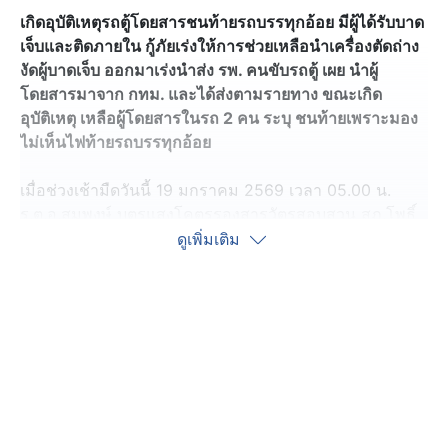
เกิดอุบัติเหตุรถตู้โดยสารชนท้ายรถบรรทุกอ้อย มีผู้ได้รับบาด
เจ็บและติดภายใน กู้ภัยเร่งให้การช่วยเหลือนำเครื่องตัดถ่าง
งัดผู้บาดเจ็บ ออกมาเร่งนำส่ง รพ. คนขับรถตู้ เผย นำผู้
โดยสารมาจาก กทม. และได้ส่งตามรายทาง ขณะเกิด
อุบัติเหตุ เหลือผู้โดยสารในรถ 2 คน ระบุ ชนท้ายเพราะมอง
ไม่เห็นไฟท้ายรถบรรทุกอ้อย
เมื่อช่วงเช้ามืดวันนี้ 19 มกราคม 2569 เวลา 05.00 น.
ร.ต.อ.สมพงษ์ บุตรแสงโคตรรองสารวัตรสอบสวน สภ.โพธิ์
ได้รับแจ้งเหตุอุบัติเหตุ บนถนนหมายเลข 12 สายกาฬสินธุ์–
ดูเพิ่มเติม
มุกดาหาร บริเวณช่องเขาขาด บ้านภูเขาทอง ตำบลคำพะอุง
อำเภอโพธิ์ชัย จังหวัดร้อยเอ็ด จึงรุดออกตรวจสอบที่เกิดเหตุ
พร้อม ชุดอุปกรณ์ตัดถ่าง กู้ภัยอโสกร่องคำ กู้ชีพโรง
พยาบาลโพธิ์ชัย
ในที่เกิดเหตุเป็นถนนสี่ช่องจราจร พบรถตู้โดยสาร สีเทา ชน
ท้ายรถสิบล้อบรรทุกอ้อย มิตซูบิชิ สีขาว ส่งผลให้มีผู้ได้รับ
บาดเจ็บ ผู้โดยสารมากับรถตู้จำนวน 2 ราย รายแรกเป็นชาย